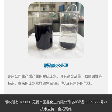
脱硫废水处理
客户公司生产后产生的脱硫废水，具有高含盐量、强腐蚀性等
特点。寄来的废水水样颜色呈“墨汁色”且有刺鼻的气味。
版权所有 © 2026 无锡市田鑫化工有限公司
苏ICP备09056722号-1
技术支持：
企拓网络