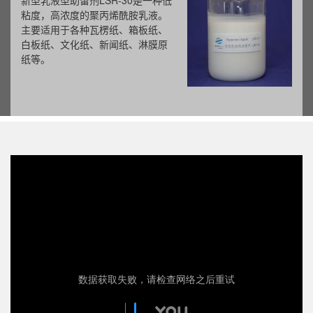
新型乳液型助留剂LSR-30是一种低
粘度，高浓度的聚丙烯酰胺乳液。
主要适用于各种瓦楞纸、箱板纸、
白板纸、文化纸、新闻纸、淋膜原
纸等。