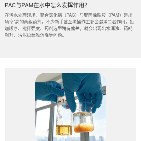
PAC与PAM在水中怎么发挥作用？
在污水处理现场，聚合氯化铝（PAC）与聚丙烯酰胺（PAM）是出
场率*高的两组药剂，不少新手甚至老操作工都会混淆二者作用，投
加顺序、搅拌强度、药剂选型稍有偏差，就会出现出水浑浊、药耗
飙升、污泥拉丝难沉降等问题。