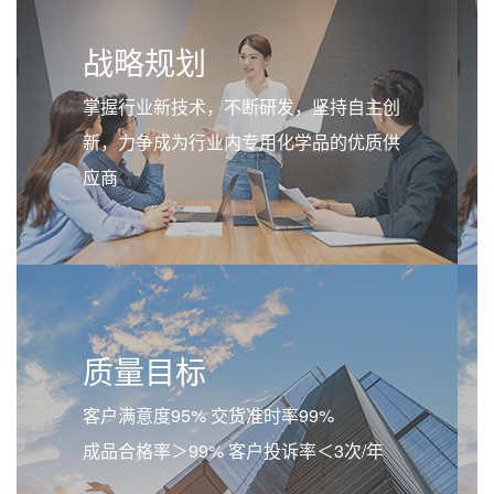
战略规划
掌握行业新技术，不断研发，坚持自主创
新，力争成为行业内专用化学品的优质供
应商
质量目标
客户满意度95% 交货准时率99%
成品合格率＞99% 客户投诉率＜3次/年