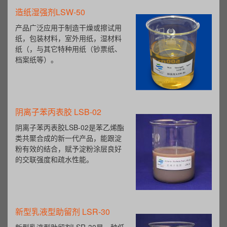
造纸湿强剂LSW-50
产品广泛应用于制造干燥或擦试用
纸，包装材料，室外用纸，湿材料
纸（，与其它特种用纸（钞票纸、
档案纸等）。
阴离子苯丙表胶 LSB-02
阴离子苯丙表胶LSB-02是苯乙烯酯
类共聚合成的新一代产品，能跟淀
粉有效的结合，赋予淀粉涂层良好
的交联强度和疏水性能。
新型乳液型助留剂 LSR-30