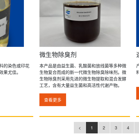
微生物除臭剂
料的染色或印花
本产品是由益生菌、乳酸菌和放线菌等多种微
效果尤佳。
生物复合而成的新一代微生物除臭除味剂。微
生物除臭剂采用先进的微生物提取和混合发酵
工艺，含有大量益生菌和高活性代谢产物。
查看更多
<
1
2
3
4