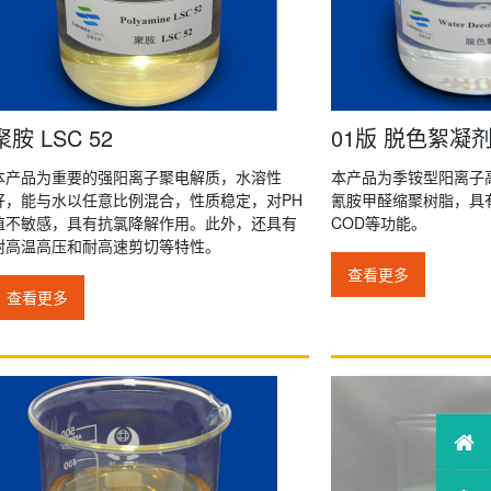
聚胺 LSC 52
01版 脱色絮凝
本产品为重要的强阳离子聚电解质，水溶性
本产品为季铵型阳离子
好，能与水以任意比例混合，性质稳定，对PH
氰胺甲醛缩聚树脂，具
值不敏感，具有抗氯降解作用。此外，还具有
COD等功能。
耐高温高压和耐高速剪切等特性。
查看更多
查看更多