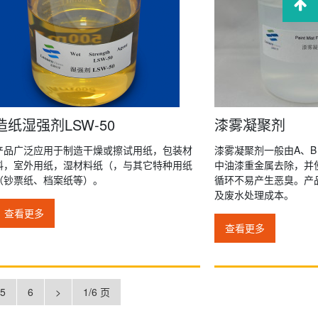
造纸湿强剂LSW-50
漆雾凝聚剂
产品广泛应用于制造干燥或擦试用纸，包装材
漆雾凝聚剂一般由A、B
料，室外用纸，湿材料纸（，与其它特种用纸
中油漆重金属去除，并
（钞票纸、档案纸等）。
循环不易产生恶臭。产
及废水处理成本。
查看更多
查看更多
5
6
>
1/6 页