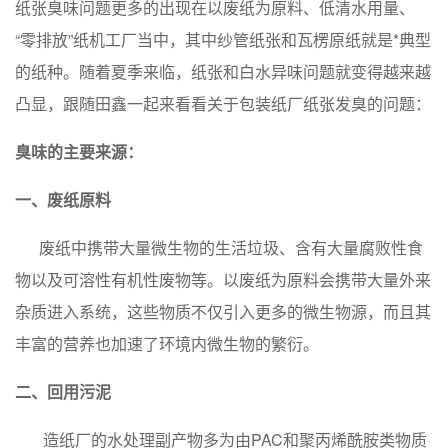
纸张臭味问题更多的出现在以废纸为原料、低清水用量、
“零排放”纸机工厂当中，其中纱管纸张和瓦楞原纸就是*典型
的纸种。随着夏季来临，纸张和白水异味问题就变得越来越
凸显，跟随田鑫一起来看看关于包装纸厂纸张发臭的问题：
臭味的主要来源：
一、废纸原料
废纸中携带大量微生物的生活垃圾、含有大量腐败性食
物以及可溶性有机性废物等。以废纸为原料会携带大量外来
杂质进入系统，这些物质不仅引入更多的微生物源，而且其
丰富的营养也加速了环境内微生物的繁衍。
二、回用污泥
造纸厂的水处理副产物多为由PAC和聚丙烯酰胺类物质