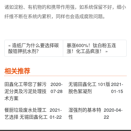
诸如淀粉、有机物的和携带作用强，如系统保留不好，细小
纤维不断在系统内累积，同样也会造成腐败问题。
« 造纸厂为什么要选择碳
暴涨600%！钛白粉五连
酸锆钾抗水剂？
涨！化工品疯涨！ »
相关推荐
田鑫化工带您了解污
2020-
无锡田鑫化工 101版
2021-
泥分类及污泥处理技
07-28
脱色絮凝剂
01-15
术方案
餐厨垃圾废水处理工
2021-
湿强剂的基本特
2020-04-
艺选择 无锡田鑫化工
01-22
性
22