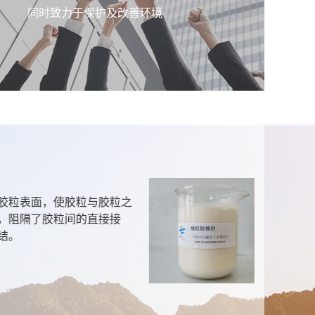
同时致力于保护及改善环境
聚
胶粒表面，使胶粒与胶粒之
本
，阻隔了胶粒间的直接接
呈
结。
产
污