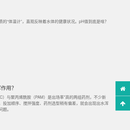
？
水质的“体温计”，直观反映着水体的健康状况。pH值到底是啥？
挥作用？
C）与聚丙烯酰胺（PAM）是出场率*高的两组药剂，不少新
，投加顺序、搅拌强度、药剂选型稍有偏差，就会出现出水浑
问题。