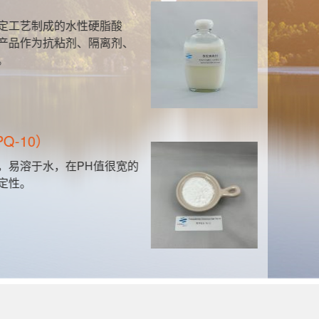
聚胺
定工艺制成的水性硬脂酸
本
产品作为抗粘剂、隔离剂、
能
。
对
有
Q-10）
聚
，易溶于水，在PH值很宽的
该
定性。
制