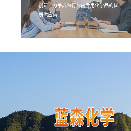
创新，力争成为行业内专用化学品的优
质供应商
造纸湿强剂LSW-50
产品广泛应用于制造干燥或擦试用纸
料，室外用纸，湿材料纸（，与其它
（钞票纸、档案纸等）。