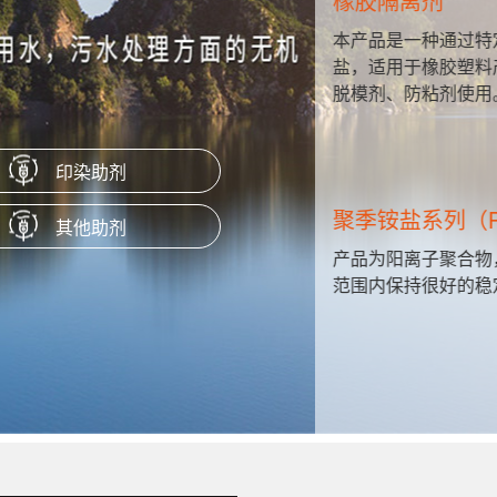
橡胶隔离剂
共聚合成的
本产品是一种通过特
赋予淀粉涂
盐，适用于橡胶塑料
脱模剂、防粘剂使用
印染助剂
聚季铵盐系列（P
其他助剂
粘度，高浓度
产品为阳离子聚合物
瓦楞纸、箱
范围内保持很好的稳
膜原纸等。