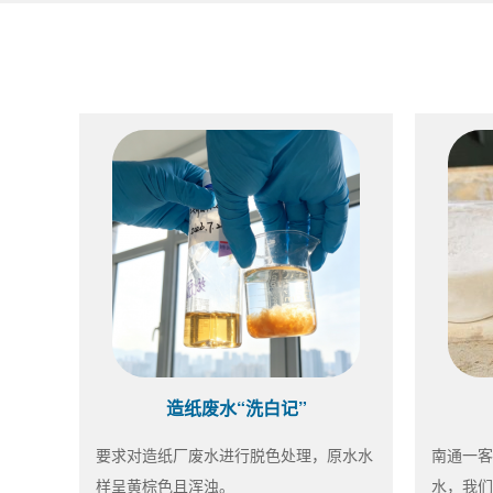
造纸废水“洗白记”
要求对造纸厂废水进行脱色处理，原水水
南通一客
样呈黄棕色且浑浊。
水，我们