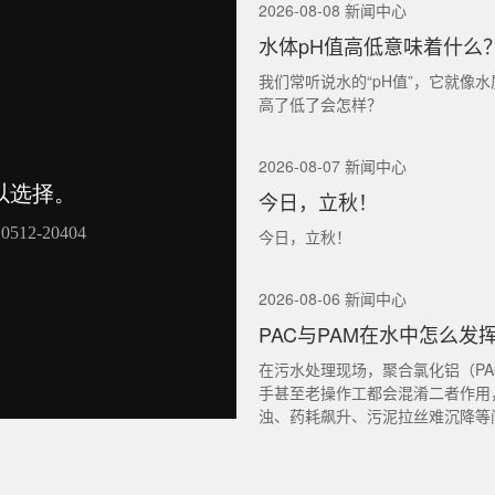
2026-08-08 新闻中心
水体pH值高低意味着什么
我们常听说水的“pH值”，它就像
高了低了会怎样？
2026-08-07 新闻中心
今日，立秋！
今日，立秋！
2026-08-06 新闻中心
PAC与PAM在水中怎么发
在污水处理现场，聚合氯化铝（PA
手甚至老操作工都会混淆二者作用
浊、药耗飙升、污泥拉丝难沉降等