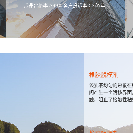
成品合格率＞99% 客户投诉率＜3次/年
橡胶脱模剂
，包装材
该乳液均匀的包覆在
特种用纸
间产生一个滑移界面
触，阻止了接触性粘