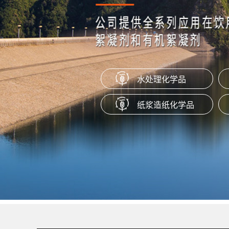
阴离子苯丙表胶 LSB-02
阴离子苯丙表胶LSB-02是苯乙烯酯类
新一代产品，能跟淀粉有效的结合，
层良好的交联强度和疏水性能。
水处理化学品
新型乳液型助留剂 LSR-30
纸浆造纸化学品
新型乳液型助留剂LSR-30是一种低
的聚丙烯酰胺乳液。主要适用于各种
板纸、白板纸、文化纸、新闻纸、淋