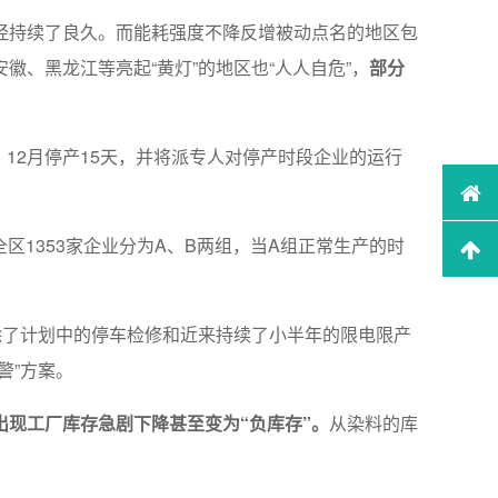
经持续了良久。而能耗强度不降反增被动点名的地区包
、黑龙江等亮起“黄灯”的地区也“人人自危”，
部分
知，12月停产15天，并将派专人对停产时段企业的运行
。全区1353家企业分为A、B两组，当A组正常生产的时
除了计划中的停车检修和近来持续了小半年的限电限产
警”方案。
现工厂库存急剧下降甚至变为“负库存”。
从染料的库