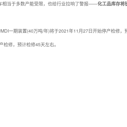
车相当于多数产能受限，也给行业拉响了警报——
化工品库存将
DI一期装置(40万吨/年)将于2021年11月27日开始停产检修
始停产检修，预计检修45天左右。