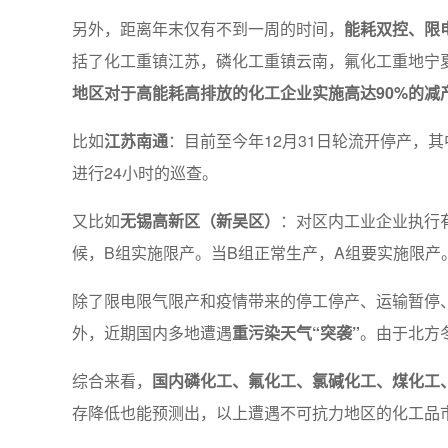
另外，距离年末仅有不到一周的时间，
能耗双控、限
括了化工重镇江苏，磷化工重镇云南，氟化工重地宁夏
地区对于高能耗高排放的化工企业实施高达90%的减
比如
江苏南通
：目前至今年12月31日轮流开停产，其
进行24小时的巡查。
又比如
无锡高新区（新吴区）
：对区内工业企业执行有序
候，B组实施限产。当B组正常生产，A组要实施限产
除了限电限气限产和疫情带来的停工停产、运输暂停
外，近期国内多地遭遇
重污染天气“突袭”
。由于北方
综合来看，
国内磷化工、氟化工、氯碱化工、煤化工
存降低也能预测出，以上遭遇不可抗力地区的化工品