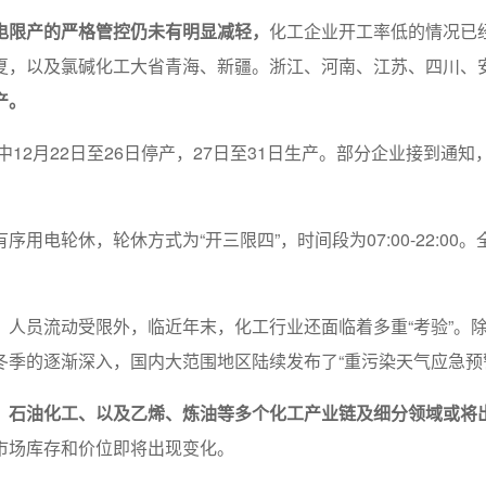
电限产的严格管控仍未有明显减轻，
化工企业开工率低的情况已
，以及氯碱化工大省青海、新疆。浙江、河南、江苏、四川、安徽
产。
中12月22日至26日停产，27日至31日生产。部分企业接到通
用电轮休，轮休方式为“开三限四”，时间段为07:00-22:00
。
、人员流动受限外，临近年末，化工行业还面临着多重“考验”。
冬季的逐渐深入，国内大范围地区陆续发布了“重污染天气应急预
、石油化工、以及乙烯、炼油等多个化工产业链及细分领域或将出
市场库存和价位即将出现变化。