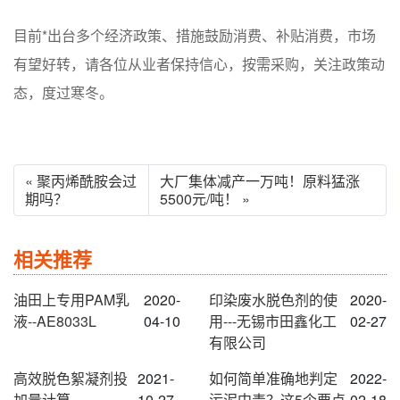
目前*出台多个经济政策、措施鼓励消费、补贴消费，市场
有望好转，请各位从业者保持信心，按需采购，关注政策动
态，度过寒冬。
« 聚丙烯酰胺会过
大厂集体减产一万吨！原料猛涨
期吗？
5500元/吨！ »
相关推荐
油田上专用PAM乳
2020-
印染废水脱色剂的使
2020-
液--AE8033L
04-10
用---无锡市田鑫化工
02-27
有限公司
高效脱色絮凝剂投
2021-
如何简单准确地判定
2022-
加量计算
10-27
污泥中毒？这5个要点
02-18