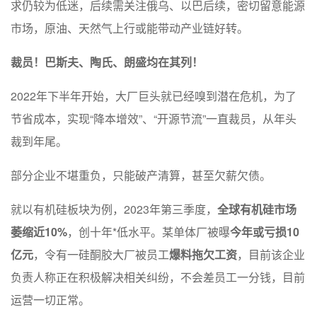
求仍较为低迷，后续需关注俄乌、以巴后续，密切留意能源
市场，原油、天然气上行或能带动产业链好转。
裁员！巴斯夫、陶氏、朗盛均在其列！
2022年下半年开始，大厂巨头就已经嗅到潜在危机，为了
节省成本，实现“降本增效”、“开源节流”一直裁员，从年头
裁到年尾。
部分企业不堪重负，只能破产清算，甚至欠薪欠债。
就以有机硅板块为例，2023年第三季度，
全球有机硅市场
萎缩近10%
，创十年*低水平。某单体厂被曝
今年或亏损10
亿元
，令有一硅酮胶大厂被员工
爆料拖欠工资
，目前该企业
负责人称正在积极解决相关纠纷，不会差员工一分钱，目前
运营一切正常。