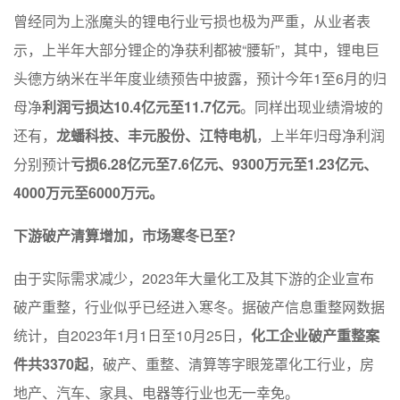
曾经同为上涨魔头的锂电行业亏损也极为严重，从业者表
示，上半年大部分锂企的净获利都被“腰斩”，其中，锂电巨
头德方纳米在半年度业绩预告中披露，预计今年1至6月的归
母净
利润亏损达10.4亿元至11.7亿元
。同样出现业绩滑坡的
还有，
龙蟠科技、丰元股份、江特电机
，上半年归母净利润
分别预计
亏损6.28亿元至7.6亿元、9300万元至1.23亿元、
4000万元至6000万元。
下游破产清算增加，市场寒冬已至？
由于实际需求减少，2023年大量化工及其下游的企业宣布
破产重整，行业似乎已经进入寒冬。据破产信息重整网数据
统计，自2023年1月1日至10月25日，
化工企业破产重整案
件共3370起
，破产、重整、清算等字眼笼罩化工行业，房
地产、汽车、家具、电器等行业也无一幸免。