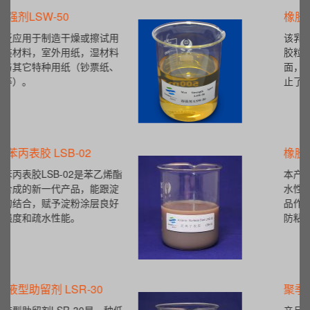
橡胶脱模剂
该乳液均匀的包覆在胶粒表面，使
胶粒与胶粒之间产生一个滑移界
面，阻隔了胶粒间的直接接触，阻
止了接触性粘结。
橡胶隔离剂
本产品是一种通过特定工艺制成的
水性硬脂酸盐，适用于橡胶塑料产
品作为抗粘剂、隔离剂、脱模剂、
防粘剂使用。
聚季铵盐系列（PQ-10）