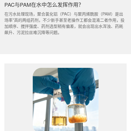
PAC与PAM在水中怎么发挥作用？
在污水处理现场，聚合氯化铝（PAC）与聚丙烯酰胺（PAM）是出
场率*高的两组药剂，不少新手甚至老操作工都会混淆二者作用，投
加顺序、搅拌强度、药剂选型稍有偏差，就会出现出水浑浊、药耗
飙升、污泥拉丝难沉降等问题。