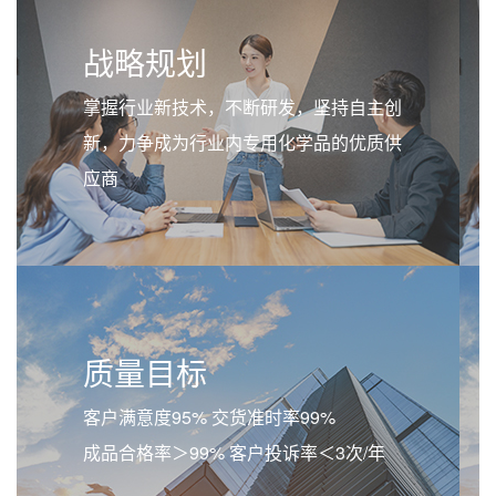
战略规划
掌握行业新技术，不断研发，坚持自主创
新，力争成为行业内专用化学品的优质供
应商
质量目标
客户满意度95% 交货准时率99%
成品合格率＞99% 客户投诉率＜3次/年