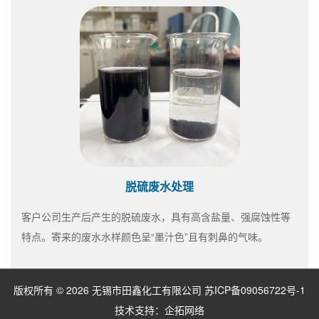
脱硫废水处理
客户公司生产后产生的脱硫废水，具有高含盐量、强腐蚀性等
特点。寄来的废水水样颜色呈“墨汁色”且有刺鼻的气味。
版权所有 © 2026 无锡市田鑫化工有限公司
苏ICP备09056722号-1
技术支持：
企拓网络