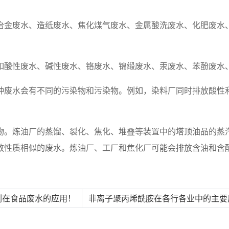
冶金废水、造纸废水、焦化煤气废水、金属酸洗废水、化肥废水
如酸性废水、碱性废水、铬废水、锦缎废水、汞废水、苯酚废水
种废水会有不同的污染物和污染物。例如，染料厂同时排放酸性
物。炼油厂的蒸馏、裂化、焦化、堆叠等装置中的塔顶油品的蒸
放性质相似的废水。炼油厂、工厂和焦化厂可能会排放含油和含
凝剂在食品废水的应用！
非离子聚丙烯酰胺在各行各业中的主要用