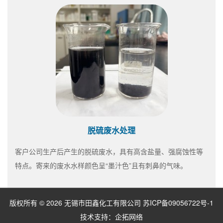
脱硫废水处理
客户公司生产后产生的脱硫废水，具有高含盐量、强腐蚀性等
特点。寄来的废水水样颜色呈“墨汁色”且有刺鼻的气味。
版权所有 © 2026 无锡市田鑫化工有限公司
苏ICP备09056722号-1
技术支持：
企拓网络