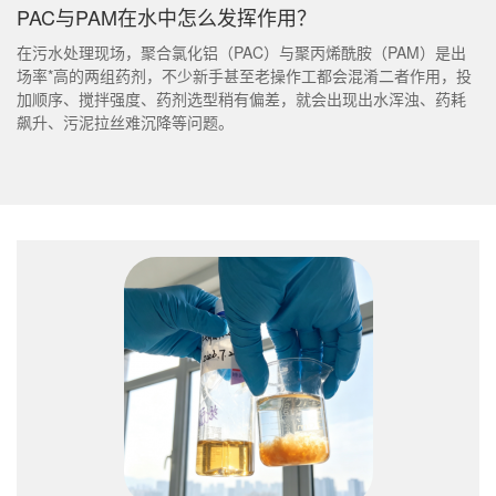
PAC与PAM在水中怎么发挥作用？
在污水处理现场，聚合氯化铝（PAC）与聚丙烯酰胺（PAM）是出
场率*高的两组药剂，不少新手甚至老操作工都会混淆二者作用，投
加顺序、搅拌强度、药剂选型稍有偏差，就会出现出水浑浊、药耗
飙升、污泥拉丝难沉降等问题。