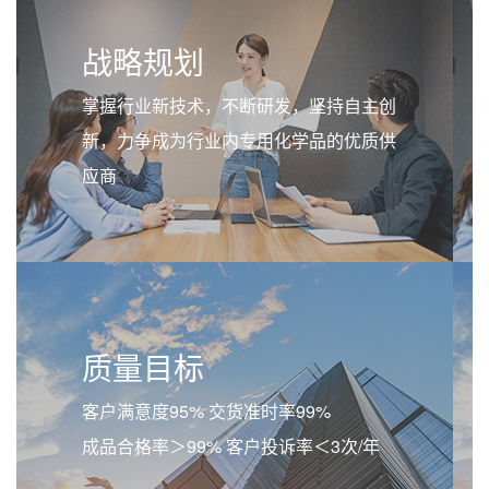
战略规划
掌握行业新技术，不断研发，坚持自主创
新，力争成为行业内专用化学品的优质供
应商
质量目标
客户满意度95% 交货准时率99%
成品合格率＞99% 客户投诉率＜3次/年