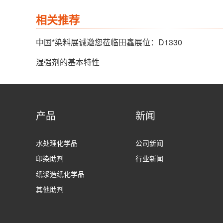
相关推荐
中国*染料展诚邀您莅临田鑫展位：D1330
湿强剂的基本特性
产品
新闻
水处理化学品
公司新闻
印染助剂
行业新闻
纸浆造纸化学品
其他助剂