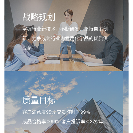
战略规划
掌握行业新技术，不断研发，坚持自主创
新，力争成为行业内专用化学品的优质供
应商
质量目标
客户满意度95% 交货准时率99%
成品合格率＞99% 客户投诉率＜3次/年