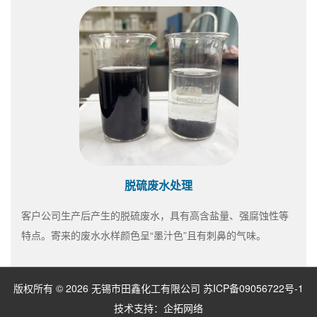
脱硫废水处理
客户公司生产后产生的脱硫废水，具有高含盐量、强腐蚀性等
特点。寄来的废水水样颜色呈“墨汁色”且有刺鼻的气味。
版权所有 © 2026 无锡市田鑫化工有限公司
苏ICP备09056722号-1
技术支持：
企拓网络