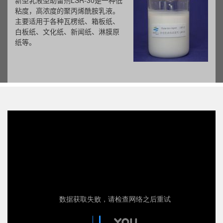
新型乳液型助留剂LSR-30是一种低
粘度，高浓度的聚丙烯酰胺乳液。
主要适用于各种瓦楞纸、箱板纸、
白板纸、文化纸、新闻纸、淋膜原
纸等。