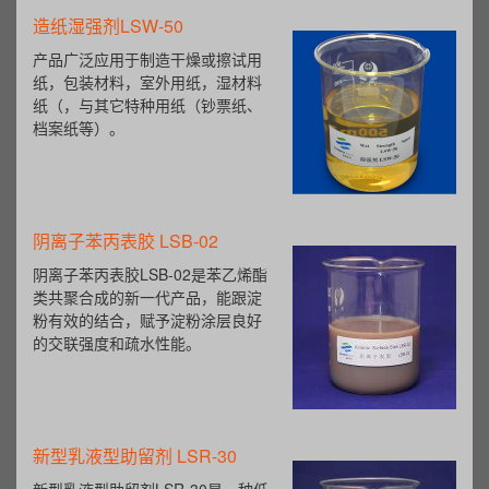
造纸湿强剂LSW-50
产品广泛应用于制造干燥或擦试用
纸，包装材料，室外用纸，湿材料
纸（，与其它特种用纸（钞票纸、
档案纸等）。
阴离子苯丙表胶 LSB-02
阴离子苯丙表胶LSB-02是苯乙烯酯
类共聚合成的新一代产品，能跟淀
粉有效的结合，赋予淀粉涂层良好
的交联强度和疏水性能。
新型乳液型助留剂 LSR-30