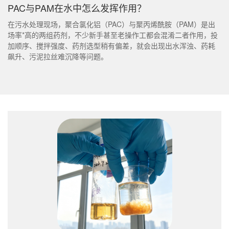
PAC与PAM在水中怎么发挥作用？
在污水处理现场，聚合氯化铝（PAC）与聚丙烯酰胺（PAM）是出
场率*高的两组药剂，不少新手甚至老操作工都会混淆二者作用，投
加顺序、搅拌强度、药剂选型稍有偏差，就会出现出水浑浊、药耗
飙升、污泥拉丝难沉降等问题。