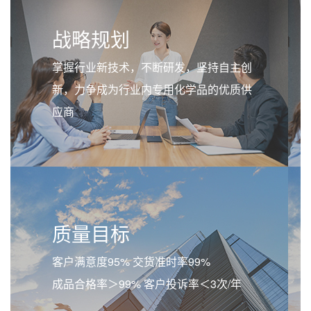
战略规划
掌握行业新技术，不断研发，坚持自主创
新，力争成为行业内专用化学品的优质供
应商
质量目标
客户满意度95% 交货准时率99%
成品合格率＞99% 客户投诉率＜3次/年