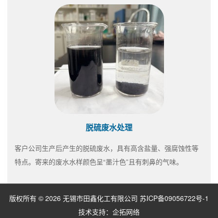
脱硫废水处理
客户公司生产后产生的脱硫废水，具有高含盐量、强腐蚀性等
特点。寄来的废水水样颜色呈“墨汁色”且有刺鼻的气味。
版权所有 © 2026 无锡市田鑫化工有限公司
苏ICP备09056722号-1
技术支持：
企拓网络