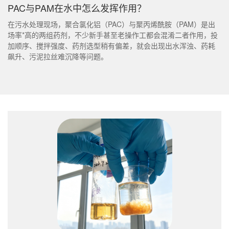
PAC与PAM在水中怎么发挥作用？
在污水处理现场，聚合氯化铝（PAC）与聚丙烯酰胺（PAM）是出
场率*高的两组药剂，不少新手甚至老操作工都会混淆二者作用，投
加顺序、搅拌强度、药剂选型稍有偏差，就会出现出水浑浊、药耗
飙升、污泥拉丝难沉降等问题。