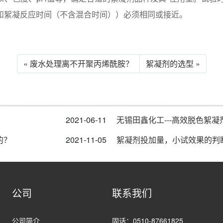
和絮凝反应时间（不含混合时间））必须相同或接近。
« 废水处理离不开聚丙烯酰胺？
絮凝剂的选型 »
2021-06-11
无锡田鑫化工---高效脱色絮
的？
2021-11-05
絮凝剂投加量，小试效果的判
公司
联系我们
公司简介
固话：0510-87661825