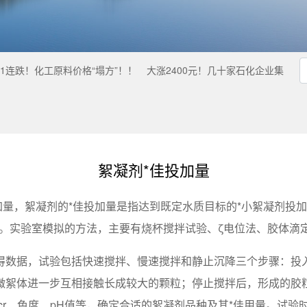
1连跌！化工原料价格“塌方”！！
大涨2400元！几十家石化企业集
絮凝剂*佳投加量
加量，絮凝剂的*佳投加量是指达到既定水质目标的*小絮凝剂投
量。实验室模拟的方法，主要有烧杯搅拌试验、ζ电位法、胶体滴
得数据，试验包括快速搅拌、慢速搅拌和静止沉降三个步骤：投
微絮体进一步互相接触长成较大的颗粒；停止搅拌后，形成的胶
cr、色度、pH值等，确定合适的絮凝剂品种及其*佳用量。试