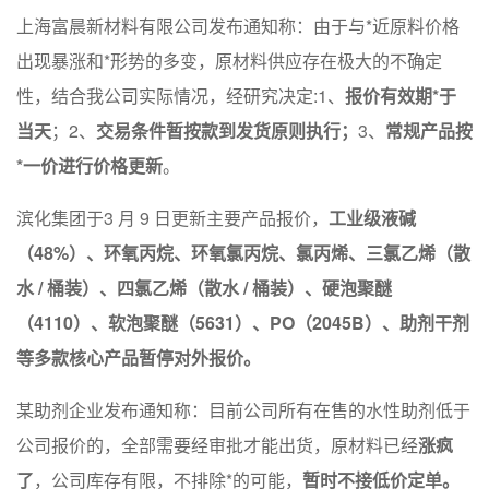
上海富晨新材料有限公司发布通知称：由于与*近原料价格
出现暴涨和*形势的多变，原材料供应存在极大的不确定
性，结合我公司实际情况，经研究决定:1、
报价有效期*于
当天
；2、
交易条件
暂按款到发货原则执行
；
3、
常规产品按
*一价进行价格更新
。
滨化集团于3 月 9 日更新主要产品报价，
工业级液碱
（
48%
）、环氧丙烷、环氧氯丙烷、氯丙烯、三氯乙烯（散
水
/
桶装）、四氯乙烯（散水
/
桶装）、硬泡聚醚
（
4110
）、软泡聚醚（
5631
）、
PO
（
2045B
）、助剂干剂
等多款核心产品
暂停对外报价。
某助剂企业发布通知称：目前公司所有在售的水性助剂低于
公司报价的，全部需要经审批才能出货，原材料已经
涨疯
了
，公司库存有限，不排除*的可能，
暂时不接低价定单
。