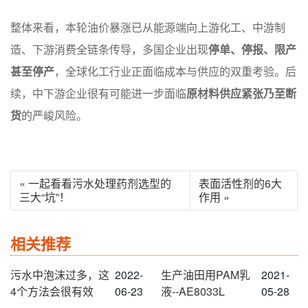
整体来看，本轮油价暴涨已从能源端向上游化工、中游制
造、下游消费全链条传导，多国企业出现
停单、停报、限产
甚至停产
，全球化工行业正面临成本与供应的双重考验。后
续，中下游企业很有可能进一步面临
原材料供应紧张乃至断
货
的严峻风险。
« 一起看看污水处理药剂选型的
表面活性剂的6大
三大“坑”！
作用 »
相关推荐
污水中泡沫过多，这
2022-
生产油田用PAM乳
2021-
4个方法会很有效
06-23
液--AE8033L
05-28