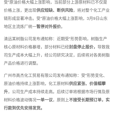
受*原油价格大幅上涨影响，当前部分上游原材料已不仅是
价格上涨，更出现
供应短缺、断供风险
，将对整个化工产业
链形成显著冲击。受*原油价格大幅上涨影响，3月9日山东
地区主流炼厂统一
暂停对外报价
。
清远某树脂公司发布通知称：近期受*形势影响，树脂生产
核心原材料价格暴增，部分材料已经
封盘停止报价
，
导致我
司生产成本大幅上升，经公司研究决定，后续将对各类树脂
产品价格进行调整。
广州市高杰化工贸易有限公司发布通知称：受*形势变化、
原油价格持续上涨影响，化工原材料
供应紧张、价值幅攀
升
，公司生产成本持续走高。后续订单将根据市场行情及原
材料价格波动情况
一单一议
，原则上
不接受长期预订单
，实
行款到优先安排发货。