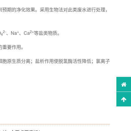
到预期的净化效果。采用生物法对此类废水进行处理，
2-
+
2+
O
、Na
、Ca
等盐类物质。
4
的重要作用。
细胞原生质分离；盐析作用使脱氢酶活性降低；氯离子