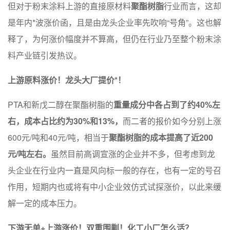
但对于粉末涂料上游的直接原材料
聚酯树脂
行业而言，这却
是年内*波涨价函，且是由龙头企业率先吹响“号角”。这也解
释了，为何涨价幅度并不算高，但仍在行业乃至整个粉末涂
料产业链引发热议。
上游原料涨价！龙头大厂提价*！
PTA和新戊二醇在聚酯树脂的
重量成分中各占到了约40%左
右，成本占比约为30%和13%，
而二者的报价如今分别上涨
600元/吨和40元/吨，相当于
聚酯树脂的成本提高了近200
元/吨左右。
虽然目前高调宣涨的企业并不多，但考虑到龙
头企业在行业内一直是风向标一般的存在，也有一定的号召
作用，短期内也或将有中小企业效仿式试探涨价，以此来缓
解一定的成本压力。
下游无单+上游涨价！双重围剿！化工小厂怎么活？