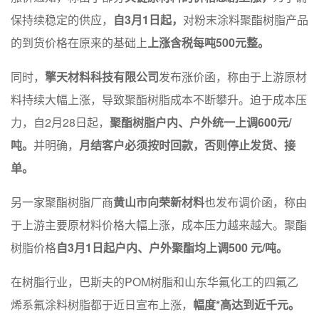
保持续稳定的供应，
自3月1日起，
对粉末涂料聚酯树脂产品
的到货价格在原来的基础上
上涨含税每吨500元整。
同时，
擎天材料科技有限公司
发布涨价函，称由于上游原材
料持续大幅上涨，导致聚酯树脂成本不断攀升。迫于成本压
力，自2月28日起，
聚酯树脂户内、户外统一上调600元/
吨。
并明确，
月结客户必须按时回款，否则停止发货、接
单。
另一家聚酯树脂厂商
黄山市向荣新材料
也发布调价函，称由
于上游主要原材料价格大幅上涨，成本压力越来越大。聚酯
树脂价格
自3月1日起户内、户外聚酯均上调500 元/吨。
在树脂行业，巴斯夫的POM树脂和山东华氟化工的四氟乙
烯系氟涂料树脂都于近日宣布上涨，
幅度*高达到近千元。