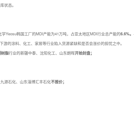
去库状态。
学Yeosu韩国工厂的MDI产能为41万吨，占亚太地区MDI行业总产能的
6.6%。
I下游的涂料、化工、家居等行业陷入货源紧缺和是否会涨价的担忧之中。
糊树脂
行业的新疆中泰、沈阳化工、山东朗晖
开始封盘；
、九源石化、山东淄博汇丰石化
不报价；