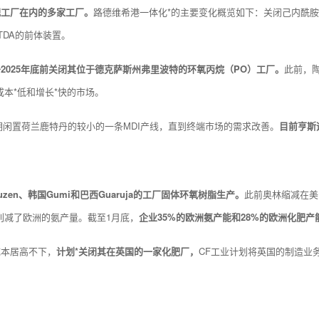
肥工厂在内的多家工厂。
路德维希港一体化*的主要变化概览如下：关闭己内酰
TDA的前体装置。
2025年底前关闭其位于德克萨斯州弗里波特的环氧丙烷（PO）工厂。
此前，
本*低和增长*快的市场。
闲置荷兰鹿特丹的较小的一条MDI产线，直到终端市场的需求改善。
目前亨斯
uzen、韩国Gumi和巴西Guaruja的工厂固体环氧树脂生产。
此前奥林缩减在美
削减了欧洲的氨产量。截至1月底，
企业35%的欧洲氨产能和28%的欧洲化肥
成本居高不下，
计划*关闭其在英国的一家化肥厂，
CF工业计划将英国的制造业