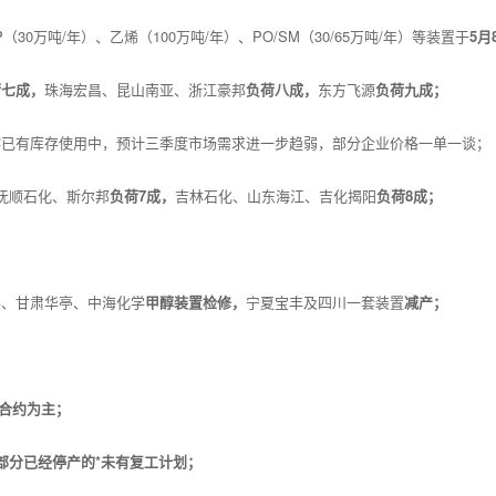
30万吨/年）、乙烯（100万吨/年）、PO/SM（30/65万吨/年）等装置于
5月
荷七成，
珠海宏昌、昆山南亚、浙江豪邦
负荷八成，
东方飞源
负荷九成；
游已有库存使用中，预计三季度市场需求进一步趋弱，部分企业价格一单一谈；
抚顺石化、斯尔邦
负荷7成，
吉林石化、山东海江、吉化揭阳
负荷8成；
喜、甘肃华亭、中海化学
甲醇装置检修，
宁夏宝丰及四川一套装置
减产；
合约为主；
部分已经停产的*未有复工计划；