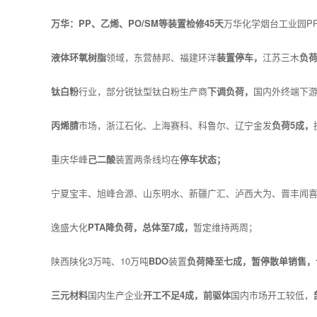
万华：PP、乙烯、PO/SM等装置检修45天
万华化学烟台工业园PP（
液体环氧树脂
领域，东营赫邦、福建环洋
装置停车，
江苏三木
负
钛白粉
行业，部分锐钛型钛白粉生产商
下调负荷，
国内外终端下
丙烯腈
市场，浙江石化、上海赛科、科鲁尔、辽宁金发
负荷5成，
重庆华峰
己二酸
装置两条线均在
停车状态；
宁夏宝丰、旭峰合源、山东明水、新疆广汇、泸西大为、晋丰闻
逸盛大化
PTA降负荷，总体至7成，
暂定维持两周；
陕西陕化3万吨、10万吨
BDO
装置
负荷降至七成，暂停散单销售，
三元材料
国内生产企业
开工不足4成，前驱体
国内市场开工较低，