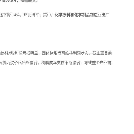
降56.6%，降幅较大。
比下降1.4%，环比持平；其中，
化学原料和化学制品制造业出厂
，液体树脂利润亏损明显，固体树脂尚可维持利润状态。截止至目前
氧氯丙烷价格始终偏弱，树脂成本支撑不断减弱，
导致整个产业链