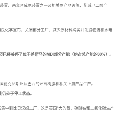
胺装置、两套合成氨装置之一及相关副产品设施，削减己二酸产
陶氏化学宣布，关闭部分工厂、减少原材料购买并削减物流和水电
迈已经关停了位于盖斯马的MDI部分产能（约占总产能的30%）。
国德克萨斯州及巴西的环氧树脂和相关上游产品生产。
产能仍处于停工状态。
务集中到比灵汉姆工厂，这是英国*大的氨、硝酸铵和二氧化碳生产