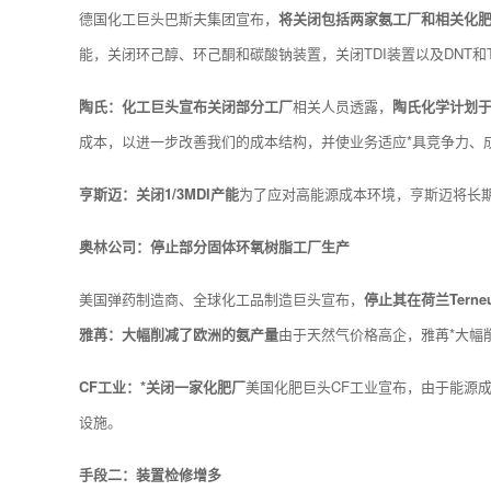
德国化工巨头巴斯夫集团宣布，
将关闭包括两家氨工厂和相关化
能，关闭环己醇、环己酮和碳酸钠装置，关闭TDI装置以及DNT和
陶氏：化工巨头宣布关闭部分工厂
相关人员透露，
陶氏化学计划于
成本，以进一步改善我们的成本结构，并使业务适应*具竞争力、成
亨斯迈：关闭1/3MDI产能
为了应对高能源成本环境，亨斯迈将长期
奥林公司：停止部分固体环氧树脂工厂生产
美国弹药制造商、全球化工品制造巨头宣布，
停止其在荷兰Terne
雅苒：大幅削减了欧洲的氨产量
由于天然气价格高企，雅苒*大幅
CF工业：*关闭一家化肥厂
美国化肥巨头CF工业宣布，由于能源
设施。
手段二：装置检修增多