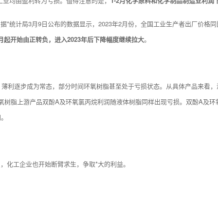
加工业均由盈利转为亏损。值得注意的是，
1-2月化学原料和化学制品制造业利润下
。
据*统计局3月9日公布的数据显示，2023年2月份，全国工业生产者出厂价格同
月起开始由正转负，进入2023年后下降幅度继续拉大
。
下，薄利逐步成为常态，部分时间环氧树脂甚至处于亏损状态。从具体产品来看
氧树脂上游产品双酚A及环氧氯丙烷利润随液体树脂同样出现亏损。双酚A及环
同。
，化工企业也开始断臂求生，争取*大的利益。