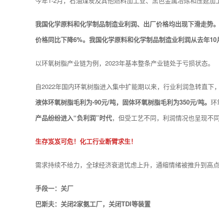
今年1-2月，石油煤炭及其他燃料加工业、黑色金属冶炼和压延
我国化学原料和化学制品制造业利润、出厂价格均出现下滑走势
价格同比下降6%。我国化学原料和化学制品制造业利润从去年10
以环氧树脂产业链为例，2023年基本整条产业链处于亏损状态。
自2022年国内环氧树脂进入集中扩能期以来，行业利润急转直
液体环氧树脂毛利为-90元/吨，固体环氧树脂毛利为350元/吨。
环
产品纷纷进入“负利润”时代
，但受工艺不同，利润情况也呈现不
生存岌岌可危！化工行业断臂求生！
需求持续不给力，全球经济衰退忧虑上升，通缩情绪被推升到高点
手段一：关厂
巴斯夫：关闭2家氨工厂，关闭TDI等装置