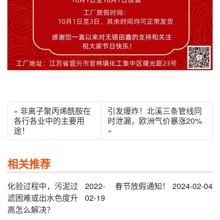
« 非离子聚丙烯酰胺在
引发爆炸！北溪三条管线同
各行各业中的主要用
时泄漏，欧洲气价暴涨20%
途！
»
相关推荐
化验过程中，污泥过
2022-
春节放假通知！
2024-02-04
滤困难或出水色度升
02-19
高怎么解决？