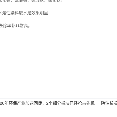
氯化铝、硫酸铝、硫酸铁、氯化铁，
水溶性染料废水是效果明显，
的去除率都非常高。
2020年环保产业加速回暖，2个细分板块已经抢占先机
除油絮凝