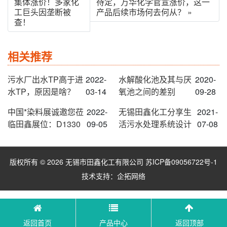
集体涨价！多家化
待定，万华化学官宣涨价，这一
工巨头因垄断被
产品后续市场何去何从？ »
查！
相关推荐
污水厂出水TP高于进
2022-
水解酸化池及其与厌
2020-
水TP，原因是啥？
03-14
氧池之间的差别
09-28
中国*染料展诚邀您莅
2022-
无锡田鑫化工分享生
2021-
临田鑫展位：D1330
09-05
活污水处理系统设计
07-08
版权所有 © 2026 无锡市田鑫化工有限公司
苏ICP备09056722号-1
技术支持：
企拓网络
返回首页
产品中心
返回顶部