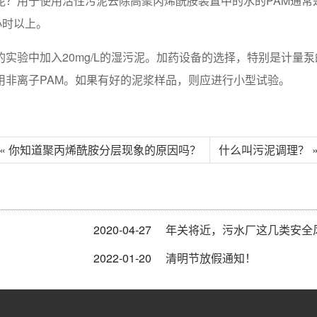
？用于使用活性污泥去除高聚丙烯酰胺装置中的水的PAM通常是
小时以上。
实验中加入20mg/L的湿污泥。加药设备的选择，特别是计量
用非离子PAM。如果有好的泥浆样品，则应进行小型试验。
« 你知道聚丙烯酰胺分层现象的原因吗？
什么叫污泥调理？ 
2020-04-27
年关将近，污水厂这几类安全
2022-01-20
清明节放假通知！