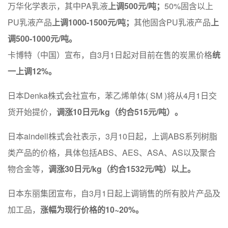
万华化学表示，其中PA乳液
上调500元/吨；
50%固含以上
PU乳液产品
上调1000-1500元/吨；
其他固含PU乳液产品
上
调500-1000元/吨。
卡博特（中国）宣布，自3月1日起对目前在售的炭黑价格
统
一上调12%。
日本Denka株式会社宣布，苯乙烯单体( SM )将从4月1日交
货开始提价，
调涨10日元/kg（约合515元/吨）。
日本aindell株式会社表示，3月10日起，上调ABS系列树脂
类产品的价格，具体包括ABS、AES、ASA、AS以及聚合
物合金等，
调涨30日元/kg（约合1532元/吨）以上。
日本东丽集团宣布，自3月1日起上调销售的所有胶片产品及
加工品，
涨幅为现行价格的10~20%。