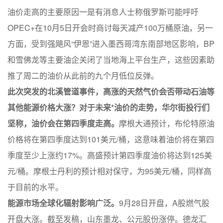
油价走高的主要原因一是有消息人士称俄罗斯可能呼吁
OPEC+在10月5日开会时商讨每天减产100万桶原油，另一
方面，受到强飓风“伊恩”进入墨西哥湾东南部地区影响，BP
和雪佛龙等主要油企关闭了当地海上平台生产，这些因素助
推了周二的油价从此前的九个月低位反弹。
此次突发的北溪管道事件，高涨的天然气价会否带动石油等
其他能源价格大涨？
对于未来*油价的走势，华尔街投行们
坚称，油价会在第四季度走高。
摩根大通预计，布伦特原油
价格将在第四季度达到101美元/桶，这意味着油价将在第四
季度至少上涨约17%。高盛预计第四季度油价将达到125美
元/桶。摩根士丹利的预计相对保守，为95美元/桶，同样高
于目前的水平。
能源市场全球化辐射影响广泛。
9月28日开盘，A股燃气股
开盘大涨。截至发稿，山东墨龙、公元股份涨停。德龙汇