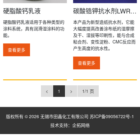
硬脂酸钙乳液
碳酸锆钾抗水剂LWR-04(PZC)
硬脂酸钙乳液适用于各种类型的
本产品为新型造纸抗水剂，它能
涂料系统，具有润滑湿涂料的功
大幅度提高改善涂布纸的湿摩擦
能。
及干、湿拔等印刷性，能与合成
粘合剂、变性淀粉、CMC反应而
产生高度的抗水性。
查看更多
查看更多
<
1
>
1/1 页
版权所有 © 2026 无锡市田鑫化工有限公司
苏ICP备09056722号-1
技术支持：
企拓网络