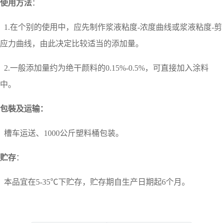
使用方法
：
1.在个别的使用中，应先制作浆液粘度
-浓度曲线或浆液粘度-剪
应力曲线，由此决定比较适当的添加量。
2.一般添加量约为绝干颜料的
0.15%-0.5%，可直接加入涂料
中。
包裝及运输：
槽车运送、
1000公斤塑料桶包装。
贮存
：
本品宜在5-35℃下贮存，贮存期自生产日期起6个月。