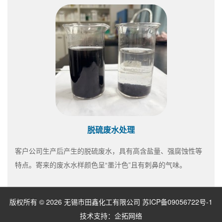
脱硫废水处理
客户公司生产后产生的脱硫废水，具有高含盐量、强腐蚀性等
特点。寄来的废水水样颜色呈“墨汁色”且有刺鼻的气味。
版权所有 © 2026 无锡市田鑫化工有限公司
苏ICP备09056722号-1
技术支持：
企拓网络