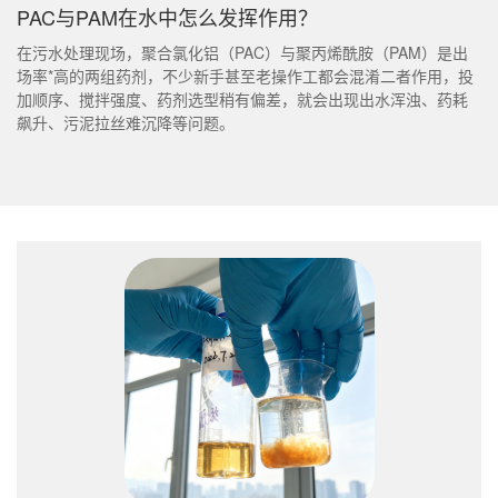
PAC与PAM在水中怎么发挥作用？
在污水处理现场，聚合氯化铝（PAC）与聚丙烯酰胺（PAM）是出
场率*高的两组药剂，不少新手甚至老操作工都会混淆二者作用，投
加顺序、搅拌强度、药剂选型稍有偏差，就会出现出水浑浊、药耗
飙升、污泥拉丝难沉降等问题。