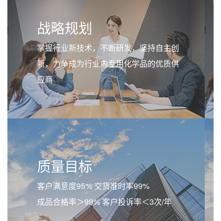
战略规划
掌握行业新技术，不断研发，坚持自主创
新，力争成为行业内专用化学品的优质供
应商
质量目标
客户满意度95% 交货准时率99%
成品合格率＞99% 客户投诉率＜3次/年