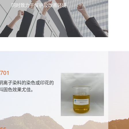
同时致力于保护及改善环境
701
造
阴离子染料的染色或印花的
产
料固色效果尤佳。
料
（