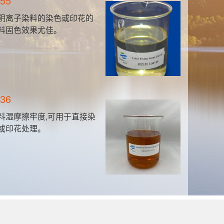
55
阴
阴离子染料的染色或印花的
阴
料固色效果尤佳。
新
层
36
新
料湿摩擦牢度,可用于直接染
新
或印花处理。
的
板