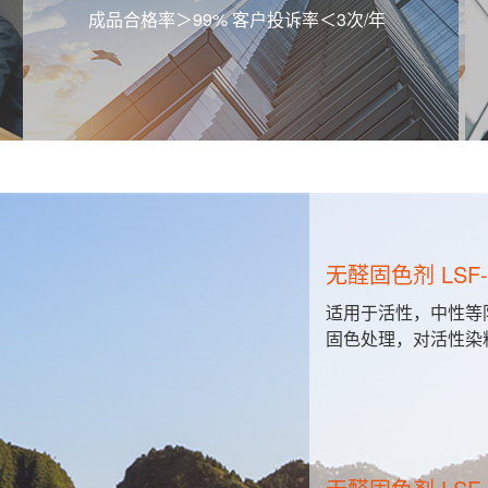
成品合格率＞99% 客户投诉率＜3次/年
无醛固色剂 LSF-
全溶解于水
适用于活性，中性等
4之间。本
固色处理，对活性染
源水净化和