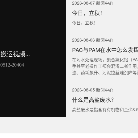
2026-08-07 新闻中心
今日，立秋！
今日，立秋！
2026-08-06 新闻中心
PAC与PAM在水中怎么发
在污水处理现场，聚合氯化铝（PA
手甚至老操作工都会混淆二者作用
浊、药耗飙升、污泥拉丝难沉降等
2026-08-05 新闻中心
什么是高盐废水？
高盐废水是指含有有机物和至少3.