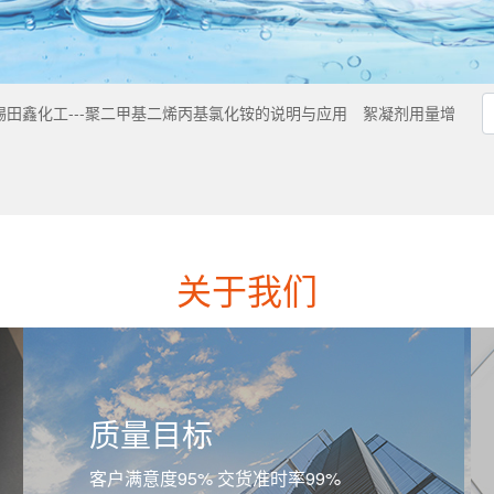
锡田鑫化工---聚二甲基二烯丙基氯化铵的说明与应用
絮凝剂用量增
关于我们
质量目标
客户满意度95% 交货准时率99%