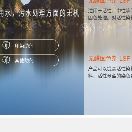
无醛固色剂 LSF-
水溶性好，
适用于活性，中性等
性质稳定，
固色处理。对活性染
此外，还具
印染助剂
无醛固色剂 LSF-
其他助剂
根据需求定
产品可以提高活性染
料、活性翠蓝的染色