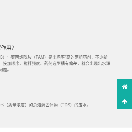
挥作用？
C）与聚丙烯酰胺（PAM）是出场率*高的两组药剂，不少新
，投加顺序、搅拌强度、药剂选型稍有偏差，就会出现出水浑
问题。
5%（质量浓度）的总溶解固体物（TDS）的废水。