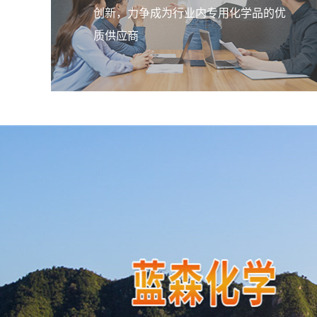
创新，力争成为行业内专用化学品的优
质供应商
聚二甲基 PDLS 49
本产品属阳离子季铵盐聚合物，能完
呈真溶液。pH值适应范围广，在0.5-1
产品无臭、无味、无毒，可广泛用于
污水处理。