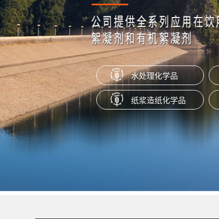
聚胺 LSC 55
本产品为重要的强阳离子聚电解质，
能与水以任意比例混合，无毒无味。
对PH值不敏感，具有抗氯降解作用。
有耐高温高压和耐高速剪切等特性。
水处理化学品
聚醚消泡剂
纸浆造纸化学品
该产品为智能嵌段聚醚消泡剂，可以
制工业级或食品级。