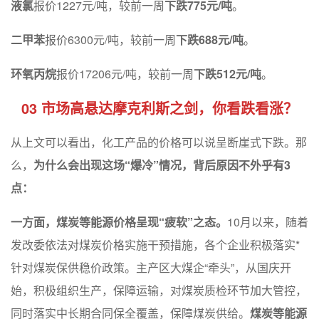
液氯
报价1227元/吨，较前一周
下跌
775
元
/
吨
。
二甲苯
报价6300元/吨，较前一周
下跌
688
元
/
吨
。
环氧丙烷
报价17206元/吨，较前一周
下跌
512
元
/
吨
。
03 市场高悬达摩克利斯之剑，你看跌看涨？
从上文可以看出，化工产品的价格可以说呈断崖式下跌。那
么，
为什么会出现这场“爆冷”情况，背后原因不外乎有3
点：
一方面，煤炭等能源价格呈现“疲软”之态。
10月以来，随着
发改委依法对煤炭价格实施干预措施，各个企业积极落实*
针对煤炭保供稳价政策。主产区大煤企“牵头”，从国庆开
始，积极组织生产，保障运输，对煤炭质检环节加大管控，
同时落实中长期合同保全覆盖，保障煤炭供给。
煤炭等能源