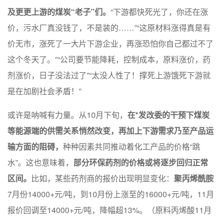
及更更上游的煤炭“老子”们。
“下游都快死光了，你还在涨
价，污水厂真没钱了，不是装的……”“这原材料涨得真是有
价无市，涨死了一大片下游企业，再涨恐怕你自己都过不了
这个冬天了。”“公司要节能降耗，控制成本，原料涨价，药
剂涨价，日子没法过了”“太没人性了！撑死上游饿死下游就
是在加剧社会矛盾！”
或许是呐喊有力量。从10月下旬，
在*发改委的干预下煤炭
等能源端的供需关系悄然改变，再加上下游需求乃至产品运
输方面的阻碍，
种种因素共同推动着化工产品的价格“跳
水”。这也意味着，
部分环保药剂的价格或将逐步回归正常
区间。
比如，某些药剂商的报价出现明显变化：
聚丙烯酰胺
7月份14000+元/吨，到10月份上涨至的16000+元/吨，11月
报价回调至14000+元/吨，降幅超13%。（原料丙烯酸11月