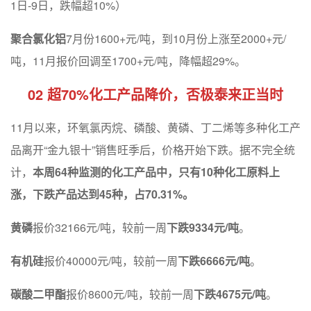
1日-9日，跌幅超10%）
聚合氯化铝
7月份1600+元/吨，到10月份上涨至2000+元/
吨，11月报价回调至1700+元/吨，降幅超29%。
02 超70%化工产品降价，否极泰来正当时
11月以来，环氧氯丙烷、磷酸、黄磷、丁二烯等多种化工产
品离开“金九银十”销售旺季后，价格开始下跌。据不完全统
计，
本周64种监测的化工产品中，只有10种化工原料上
涨，下跌产品达到45种，占70.31%。
黄磷
报价32166元/吨，较前一周
下跌
9334
元
/
吨
。
有机硅
报价40000元/吨，较前一周
下跌
6666
元
/
吨
。
碳酸二甲酯
报价8600元/吨，较前一周
下跌
4675
元
/
吨
。