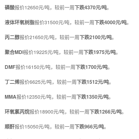
磷酸
报价12650元/吨，较前一周
下跌
4370
元
/
吨
。
液体环氧树脂
报价31500元/吨，较前一周
下跌
4000
元
/
吨
。
丙二醇
报价21650元/吨，较前一周
下跌
2100
元
/
吨
。
聚合
MDI
报价19225元/吨，较前一周
下跌
1975
元
/
吨
。
DMF
报价16150元/吨，较前一周
下跌
1700
元
/
吨
。
丁二烯
报价6625元/吨，较前一周
下跌
1512
元
/
吨
。
MMA
报价12350元/吨，较前一周
下跌
1350
元
/
吨
。
环氧氯丙烷
报价18900元/吨，较前一周
下跌
1266
元
/
吨
。
顺酐
报价15050元/吨，较前一周
下跌
966
元
/
吨
。