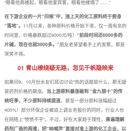
“眼看他高楼起，眼看他宴宾客，眼看他楼塌了……”
在下游企业的一片“问候”中，涨上天的化工原料终于俯身
“落地”。
11月以来，各种原料价格开始下滑，仅一周有余的
时间里，价格暴跌超过9000元/吨！
“前段时间还6000多的
片碱，现在也就3000多。”
朋友老吴望着手上的发票，那是
哭笑不得。
01 青山缭绕疑无路，忽见千帆隐映来
如果问9、10月份水友们耳边讨论*热的话题是什么，那无疑
是药剂价格的飙涨。
当上游原料暴涨碰到 “金九银十”的传
统旺季，不少原料持续提涨
，甚至一部分原料涨幅超过
400%！部分环保企业被迫上调业务报价的同时，行业人也
在网络上“愤愤不平”。不过，好在大家趋于理性，
普遍理解
药剂厂商的两难，把“呐喊声”直接对准上游的化工企业，以