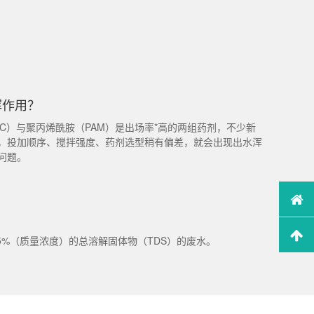
挥作用？
C）与聚丙烯酰胺（PAM）是出场率*高的两组药剂，不少新
，投加顺序、搅拌强度、药剂选型稍有偏差，就会出现出水浑
问题。
5%（质量浓度）的总溶解固体物（TDS）的废水。