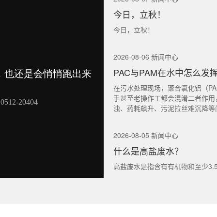
今日，立秋！
今日，立秋！
2026-08-06 新闻中心
PAC与PAM在水中怎么发
在污水处理现场，聚合氯化铝（PA
手甚至老操作工都会混淆二者作用
浊、药耗飙升、污泥拉丝难沉降等
2026-08-05 新闻中心
什么是高盐废水？
高盐废水是指含有有机物和至少3.