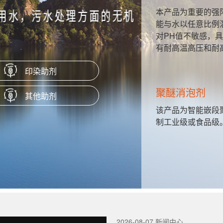
性硬脂酸
本产品为重要的强阳
、隔离剂、
能与水以任意比例混
对PH值不敏感，具
有耐高温高压和耐高
印染助剂
聚醚消泡剂
其他助剂
H值很宽的
该产品为智能嵌段聚
制工业级或食品级。
2026-08-07 新闻中心