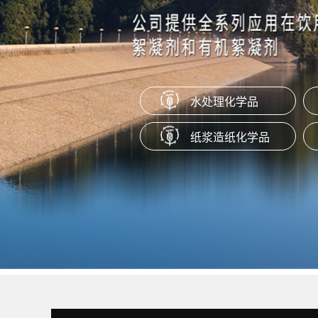
本产品是一种通过特定工艺制成的水
盐，适用于橡胶塑料产品作为抗粘剂
脱模剂、防粘剂使用。
水处理化学品
聚季铵盐系列（PQ-10）
纸浆造纸化学品
产品为阳离子聚合物，易溶于水，在P
范围内保持很好的稳定性。