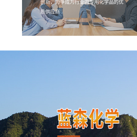
创新，力争成为行业内专用化学品的优
质供应商
橡胶脱模剂
该乳液均匀的包覆在胶粒表面，使胶
间产生一个滑移界面，阻隔了胶粒间
触，阻止了接触性粘结。
橡胶隔离剂