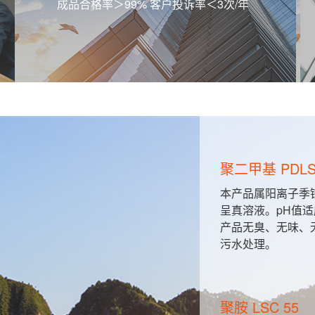
成品合格率＞99% 客户投诉率＜3次/年
聚二甲基 PDLS 
粒与胶粒之
本产品属阳离子季铵
的直接接
呈真溶液。pH值适应范
产品无臭、无味、无
污水处理。
聚胺 LSC 55