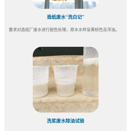
造纸废水“洗白记”
要求对造纸厂废水进行脱色处理，原水水样呈黄棕色且浑浊。
洗浆废水除油试验