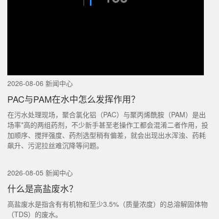
2026-08-06 新闻中心
PAC与PAM在水中怎么发挥作用？
在污水处理现场，聚合氯化铝（PAC）与聚丙烯酰胺（PAM）是出
场率*高的两组药剂，不少新手甚至老操作工都会混淆二者作用，投
加顺序、搅拌强度、药剂选型稍有偏差，就会出现出水浑浊、药耗
飙升、污泥拉丝难沉降等问题。
2026-08-05 新闻中心
什么是高盐废水？
高盐废水是指含有有机物和至少3.5%（质量浓度）的总溶解固体物
（TDS）的废水。