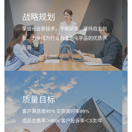
战略规划
掌握行业新技术，不断研发，坚持自主创
新，力争成为行业内专用化学品的优质供
应商
质量目标
客户满意度95% 交货准时率99%
成品合格率＞99% 客户投诉率＜3次/年