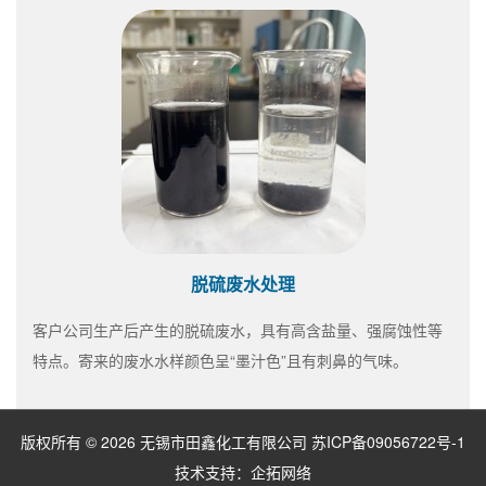
脱硫废水处理
客户公司生产后产生的脱硫废水，具有高含盐量、强腐蚀性等
特点。寄来的废水水样颜色呈“墨汁色”且有刺鼻的气味。
版权所有 © 2026 无锡市田鑫化工有限公司
苏ICP备09056722号-1
技术支持：
企拓网络