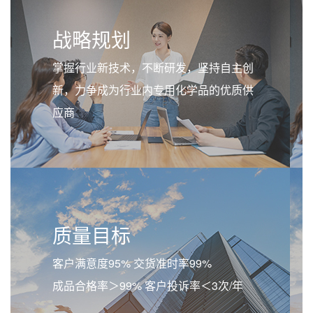
战略规划
掌握行业新技术，不断研发，坚持自主创
新，力争成为行业内专用化学品的优质供
应商
质量目标
客户满意度95% 交货准时率99%
成品合格率＞99% 客户投诉率＜3次/年