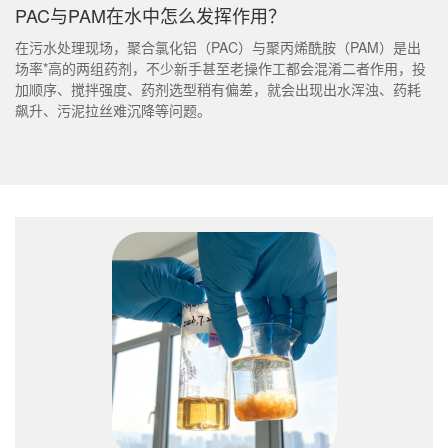
PAC与PAM在水中怎么发挥作用？
在污水处理现场，聚合氯化铝（PAC）与聚丙烯酰胺（PAM）是出
场率*高的两组药剂，不少新手甚至老操作工都会混淆二者作用，投
加顺序、搅拌强度、药剂选型稍有偏差，就会出现出水浑浊、药耗
飙升、污泥拉丝难沉降等问题。