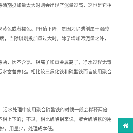
除磷剂投加量太大时则会出现产泥量过高，这也是它相
现黄色或者褐色。PH值下降，是因为除磷剂属于弱酸
难度，当除磷剂投加量过大时，除了增加污泥量之外，
除菌，因不含氯、铝离子和重金属离子，净水过程无毒
污水富营养化。相比较三氯化铁和硫酸铁而言使用聚合
。污水处理中使用聚合硫酸铁的时候一般会稀释两倍
不相上下的；不过，相比硫酸铝来说，聚合硫酸铁的用
果好，用量少，处理成本低。