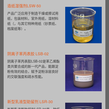
造纸湿强剂LSW-50
产品广泛应用于制造干燥或擦试用
纸，包装材料，室外用纸，湿材料
纸（，与其它特种用纸（钞票纸、
档案纸等）。
阴离子苯丙表胶 LSB-02
阴离子苯丙表胶LSB-02是苯乙烯酯
类共聚合成的新一代产品，能跟淀
粉有效的结合，赋予淀粉涂层良好
的交联强度和疏水性能。
新型乳液型助留剂 LSR-30