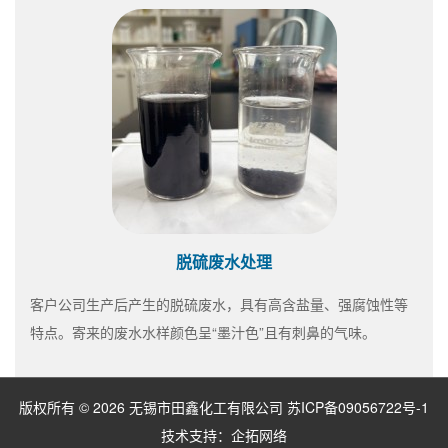
脱硫废水处理
客户公司生产后产生的脱硫废水，具有高含盐量、强腐蚀性等
特点。寄来的废水水样颜色呈“墨汁色”且有刺鼻的气味。
版权所有 © 2026 无锡市田鑫化工有限公司
苏ICP备09056722号-1
技术支持：
企拓网络