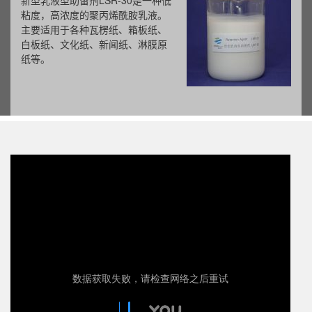
新型乳液型助留剂LSR-30是一种低
粘度，高浓度的聚丙烯酰胺乳液。
主要适用于各种瓦楞纸、箱板纸、
白板纸、文化纸、新闻纸、淋膜原
纸等。