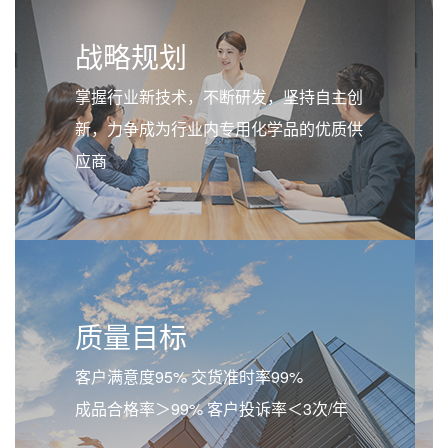
战略规划
掌握行业新技术，不断研发，坚持自主创
新，力争成为行业内专用化学品的优质供
应商
质量目标
客户满意度95% 交货准时率99%
成品合格率＞99% 客户投诉率＜3次/年