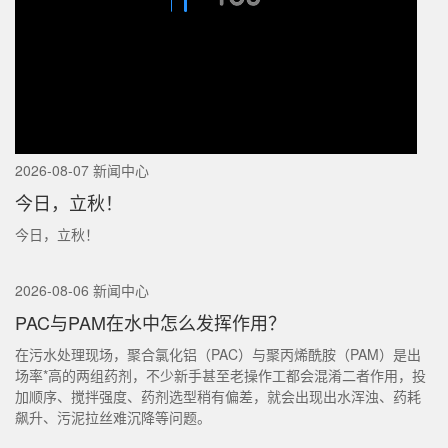
2026-08-07 新闻中心
今日，立秋！
今日，立秋！
2026-08-06 新闻中心
PAC与PAM在水中怎么发挥作用？
在污水处理现场，聚合氯化铝（PAC）与聚丙烯酰胺（PAM）是出
场率*高的两组药剂，不少新手甚至老操作工都会混淆二者作用，投
加顺序、搅拌强度、药剂选型稍有偏差，就会出现出水浑浊、药耗
飙升、污泥拉丝难沉降等问题。