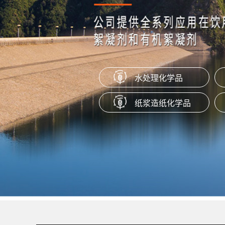
聚胺 LSC 55
本产品为重要的强阳离子聚电解质，
能与水以任意比例混合，无毒无味。
对PH值不敏感，具有抗氯降解作用。
有耐高温高压和耐高速剪切等特性。
水处理化学品
聚醚消泡剂
纸浆造纸化学品
该产品为智能嵌段聚醚消泡剂，可以
制工业级或食品级。