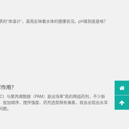
？
水质的“体温计”，直观反映着水体的健康状况。pH值到底是啥？
挥作用？
C）与聚丙烯酰胺（PAM）是出场率*高的两组药剂，不少新
，投加顺序、搅拌强度、药剂选型稍有偏差，就会出现出水浑
问题。