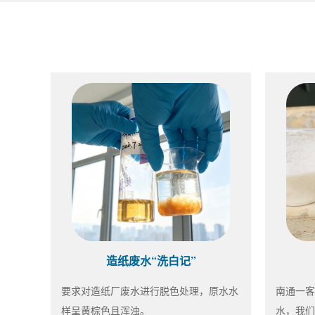
造纸废水“洗白记”
要求对造纸厂废水进行脱色处理，原水水
南通一客
样呈黄棕色且浑浊。
水，我们