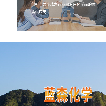
创新，力争成为行业内专用化学品的优
质供应商
聚二甲基 PDLS 49
本产品属阳离子季铵盐聚合物，能完
呈真溶液。pH值适应范围广，在0.5-1
产品无臭、无味、无毒，可广泛用于
污水处理。