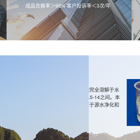
成品合格率＞99% 客户投诉率＜3次/年
无醛固色剂 LSF-
全溶解于水
适用于活性，中性等
4之间。本
固色处理，对活性染
源水净化和