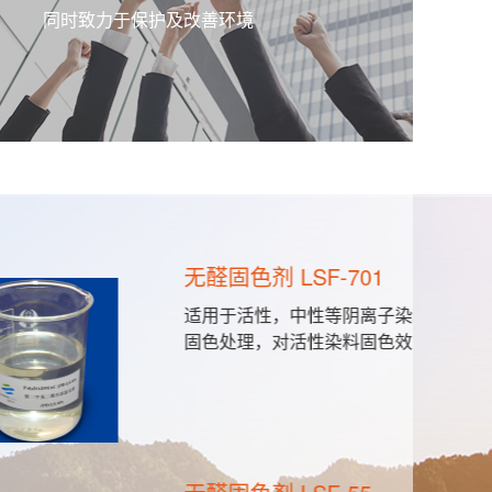
同时致力于保护及改善环境
701
造
阴离子染料的染色或印花的
产
料固色效果尤佳。
料
（