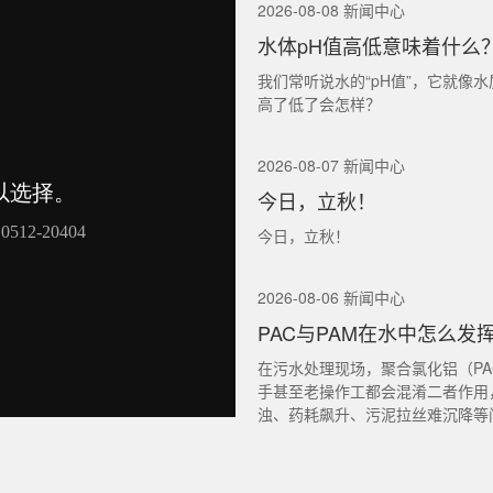
2026-08-08 新闻中心
水体pH值高低意味着什么
我们常听说水的“pH值”，它就像
高了低了会怎样？
2026-08-07 新闻中心
今日，立秋！
今日，立秋！
2026-08-06 新闻中心
PAC与PAM在水中怎么发
在污水处理现场，聚合氯化铝（PA
手甚至老操作工都会混淆二者作用
浊、药耗飙升、污泥拉丝难沉降等