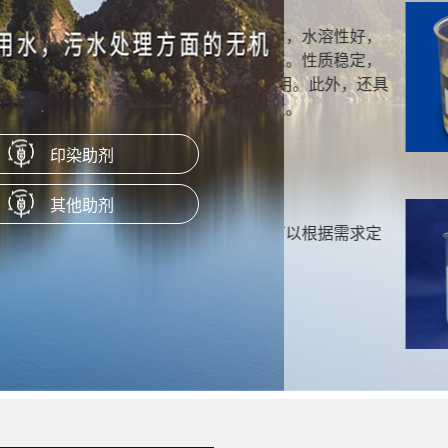
无醛固色剂 LSF-
水溶性好，
适用于活性，中性等
性质稳定，
固色处理。对活性染
此外，还具
印染助剂
无醛固色剂 LSF-
其他助剂
根据需求定
产品可以提高活性染
料、活性翠蓝的染色