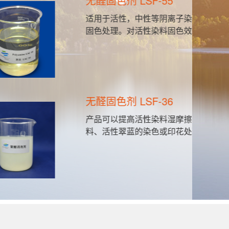
55
阴
阴离子染料的染色或印花的
阴
料固色效果尤佳。
新
层
36
新
料湿摩擦牢度,可用于直接染
新
或印花处理。
的
板