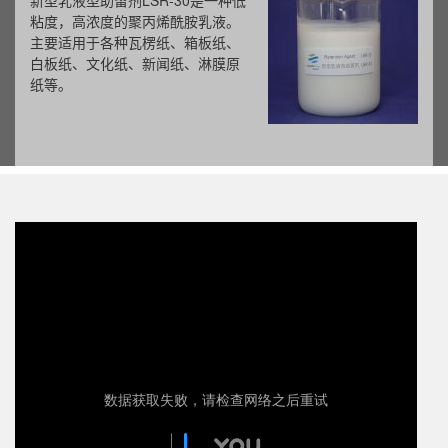
新型乳液型助留剂LSR-30是一种低
粘度，高浓度的聚丙烯酰胺乳液。
主要适用于各种瓦楞纸、箱板纸、
白板纸、文化纸、新闻纸、淋膜原
纸等。