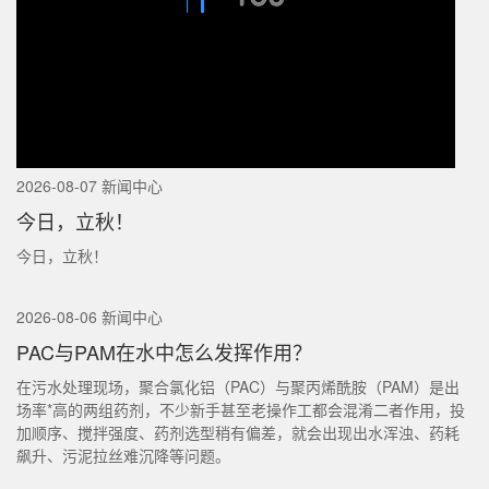
2026-08-07 新闻中心
今日，立秋！
今日，立秋！
2026-08-06 新闻中心
PAC与PAM在水中怎么发挥作用？
在污水处理现场，聚合氯化铝（PAC）与聚丙烯酰胺（PAM）是出
场率*高的两组药剂，不少新手甚至老操作工都会混淆二者作用，投
加顺序、搅拌强度、药剂选型稍有偏差，就会出现出水浑浊、药耗
飙升、污泥拉丝难沉降等问题。