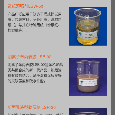
造纸湿强剂LSW-50
产品广泛应用于制造干燥或擦试用
纸，包装材料，室外用纸，湿材料
纸（，与其它特种用纸（钞票纸、
档案纸等）。
阴离子苯丙表胶 LSB-02
阴离子苯丙表胶LSB-02是苯乙烯酯
类共聚合成的新一代产品，能跟淀
粉有效的结合，赋予淀粉涂层良好
的交联强度和疏水性能。
新型乳液型助留剂 LSR-30