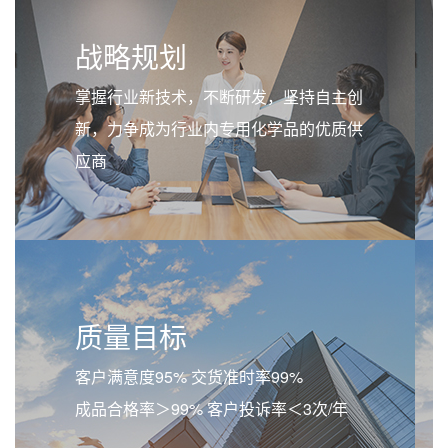
战略规划
掌握行业新技术，不断研发，坚持自主创
新，力争成为行业内专用化学品的优质供
应商
质量目标
客户满意度95% 交货准时率99%
成品合格率＞99% 客户投诉率＜3次/年