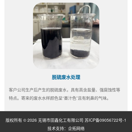
脱硫废水处理
客户公司生产后产生的脱硫废水，具有高含盐量、强腐蚀性等
特点。寄来的废水水样颜色呈“墨汁色”且有刺鼻的气味。
版权所有 © 2026 无锡市田鑫化工有限公司
苏ICP备09056722号-1
技术支持：
企拓网络