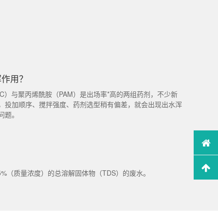
挥作用？
C）与聚丙烯酰胺（PAM）是出场率*高的两组药剂，不少新
，投加顺序、搅拌强度、药剂选型稍有偏差，就会出现出水浑
问题。
5%（质量浓度）的总溶解固体物（TDS）的废水。