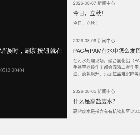
2026-08-07 新闻中心
今日，立秋！
今日，立秋！
2026-08-06 新闻中心
PAC与PAM在水中怎么发
在污水处理现场，聚合氯化铝（PA
手甚至老操作工都会混淆二者作用
浊、药耗飙升、污泥拉丝难沉降等
2026-08-05 新闻中心
什么是高盐废水？
高盐废水是指含有有机物和至少3.