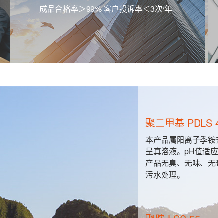
成品合格率＞99% 客户投诉率＜3次/年
聚二甲基 PDLS 
粒与胶粒之
本产品属阳离子季铵
的直接接
呈真溶液。pH值适应范
产品无臭、无味、无
污水处理。