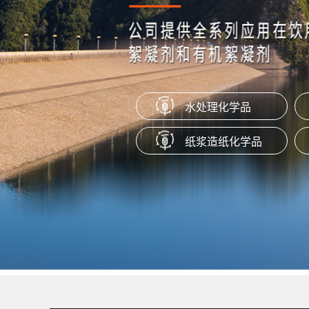
橡胶隔离剂
本产品是一种通过特定工艺制成的水
盐，适用于橡胶塑料产品作为抗粘剂
脱模剂、防粘剂使用。
水处理化学品
聚季铵盐系列（PQ-10）
纸浆造纸化学品
产品为阳离子聚合物，易溶于水，在P
范围内保持很好的稳定性。