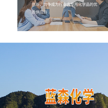
创新，力争成为行业内专用化学品的优
质供应商
橡胶脱模剂
该乳液均匀的包覆在胶粒表面，使胶
间产生一个滑移界面，阻隔了胶粒间
触，阻止了接触性粘结。