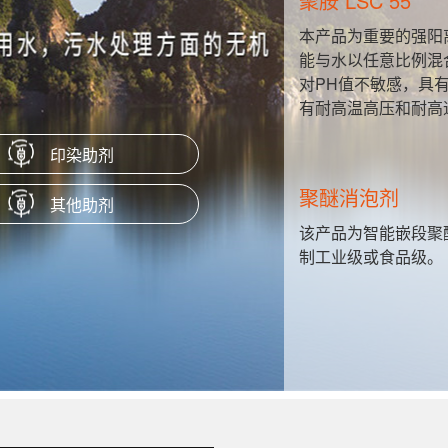
聚胺 LSC 55
性硬脂酸
本产品为重要的强阳
、隔离剂、
能与水以任意比例混
对PH值不敏感，具
有耐高温高压和耐高
印染助剂
聚醚消泡剂
其他助剂
H值很宽的
该产品为智能嵌段聚
制工业级或食品级。