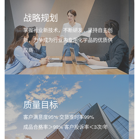
战略规划
掌握行业新技术，不断研发，坚持自主创
新，力争成为行业内专用化学品的优质供
应商
质量目标
客户满意度95% 交货准时率99%
成品合格率＞99% 客户投诉率＜3次/年