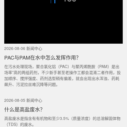
2026-08-06 新闻中心
PAC与PAM在水中怎么发挥作用？
在污水处理现场，聚合氯化铝（PAC）与聚丙烯酰胺（PAM）是出
场率*高的两组药剂，不少新手甚至老操作工都会混淆二者作用，投
加顺序、搅拌强度、药剂选型稍有偏差，就会出现出水浑浊、药耗
飙升、污泥拉丝难沉降等问题。
2026-08-05 新闻中心
什么是高盐废水？
高盐废水是指含有有机物和至少3.5%（质量浓度）的总溶解固体物
（TDS）的废水。