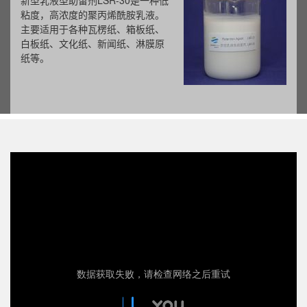
新型乳液型助留剂LSR-30是一种低
粘度，高浓度的聚丙烯酰胺乳液。
主要适用于各种瓦楞纸、箱板纸、
白板纸、文化纸、新闻纸、淋膜原
纸等。