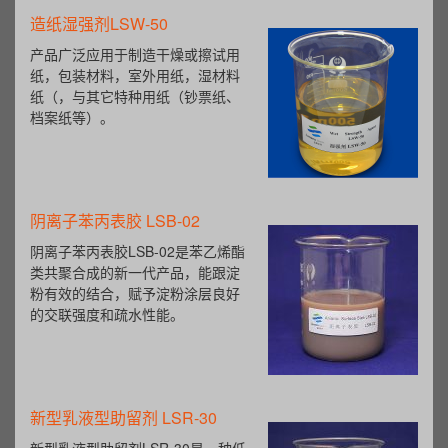
造纸湿强剂LSW-50
产品广泛应用于制造干燥或擦试用
纸，包装材料，室外用纸，湿材料
纸（，与其它特种用纸（钞票纸、
档案纸等）。
阴离子苯丙表胶 LSB-02
阴离子苯丙表胶LSB-02是苯乙烯酯
类共聚合成的新一代产品，能跟淀
粉有效的结合，赋予淀粉涂层良好
的交联强度和疏水性能。
新型乳液型助留剂 LSR-30