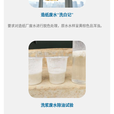
造纸废水“洗白记”
要求对造纸厂废水进行脱色处理，原水水样呈黄棕色且浑浊。
洗浆废水除油试验