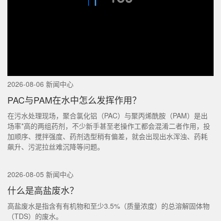
2026-08-06 新闻中心
PAC与PAM在水中怎么发挥作用？
在污水处理现场，聚合氯化铝（PAC）与聚丙烯酰胺（PAM）是出
场率*高的两组药剂，不少新手甚至老操作工都会混淆二者作用，投
加顺序、搅拌强度、药剂选型稍有偏差，就会出现出水浑浊、药耗
飙升、污泥拉丝难沉降等问题。
2026-08-05 新闻中心
什么是高盐废水？
高盐废水是指含有有机物和至少3.5%（质量浓度）的总溶解固体物
（TDS）的废水。