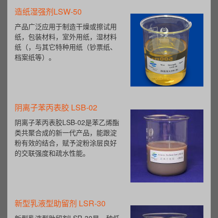
造纸湿强剂LSW-50
产品广泛应用于制造干燥或擦试用
纸，包装材料，室外用纸，湿材料
纸（，与其它特种用纸（钞票纸、
档案纸等）。
阴离子苯丙表胶 LSB-02
阴离子苯丙表胶LSB-02是苯乙烯酯
类共聚合成的新一代产品，能跟淀
粉有效的结合，赋予淀粉涂层良好
的交联强度和疏水性能。
新型乳液型助留剂 LSR-30