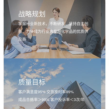
战略规划
掌握行业新技术，不断研发，坚持自主创
新，力争成为行业内专用化学品的优质供
应商
质量目标
客户满意度95% 交货准时率99%
成品合格率＞99% 客户投诉率＜3次/年