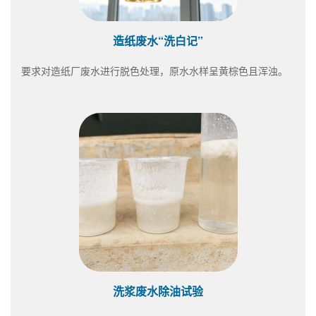
造纸废水“洗白记”
要求对造纸厂废水进行脱色处理，原水水样呈黄棕色且浑浊。
洗浆废水除油试验