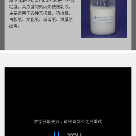
新型乳液型助留剂LSR-30是一种低
粘度，高浓度的聚丙烯酰胺乳液。
主要适用于各种瓦楞纸、箱板纸、
白板纸、文化纸、新闻纸、淋膜原
纸等。