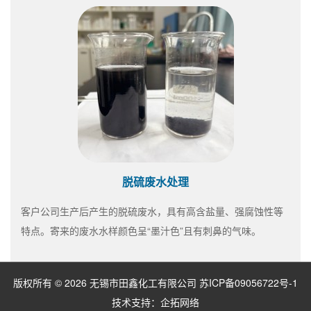
脱硫废水处理
客户公司生产后产生的脱硫废水，具有高含盐量、强腐蚀性等
特点。寄来的废水水样颜色呈“墨汁色”且有刺鼻的气味。
版权所有 © 2026 无锡市田鑫化工有限公司
苏ICP备09056722号-1
技术支持：
企拓网络