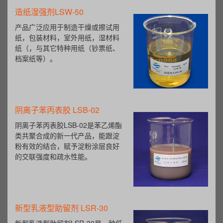
造纸湿强剂LSW-50
产品广泛应用于制造干燥或擦试用
纸，包装材料，室外用纸，湿材料
纸（，与其它特种用纸（钞票纸、
档案纸等）。
阴离子苯丙表胶 LSB-02
阴离子苯丙表胶LSB-02是苯乙烯酯
类共聚合成的新一代产品，能跟淀
粉有效的结合，赋予淀粉涂层良好
的交联强度和疏水性能。
新型乳液型助留剂 LSR-30