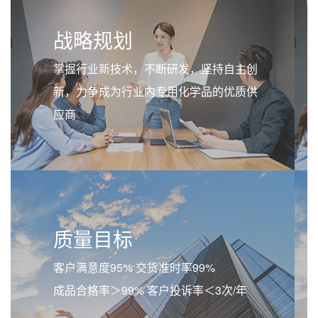
战略规划
掌握行业新技术，不断研发，坚持自主创
新，力争成为行业内专用化学品的优质供
应商
质量目标
客户满意度95% 交货准时率99%
成品合格率＞99% 客户投诉率＜3次/年