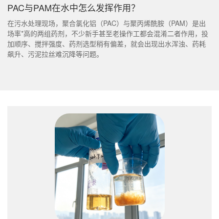
PAC与PAM在水中怎么发挥作用？
在污水处理现场，聚合氯化铝（PAC）与聚丙烯酰胺（PAM）是出
场率*高的两组药剂，不少新手甚至老操作工都会混淆二者作用，投
加顺序、搅拌强度、药剂选型稍有偏差，就会出现出水浑浊、药耗
飙升、污泥拉丝难沉降等问题。