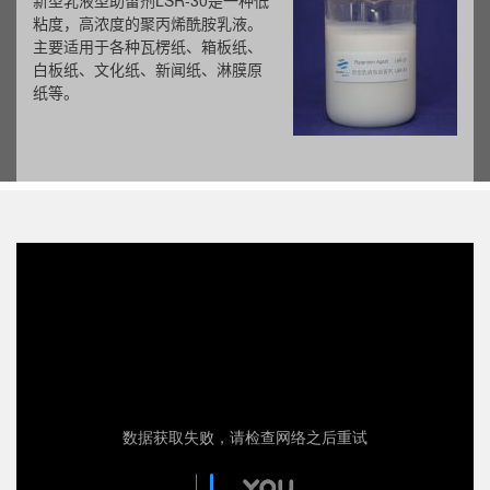
新型乳液型助留剂LSR-30是一种低
粘度，高浓度的聚丙烯酰胺乳液。
主要适用于各种瓦楞纸、箱板纸、
白板纸、文化纸、新闻纸、淋膜原
纸等。