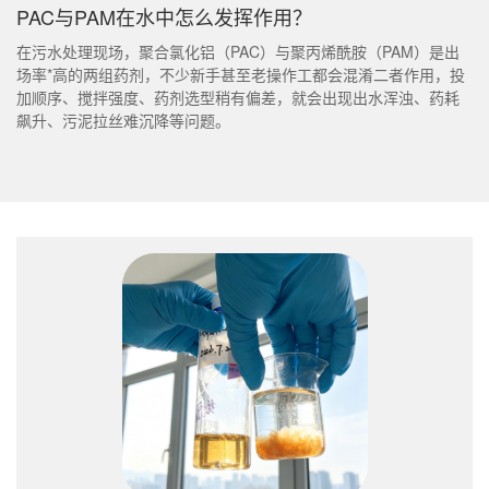
PAC与PAM在水中怎么发挥作用？
在污水处理现场，聚合氯化铝（PAC）与聚丙烯酰胺（PAM）是出
场率*高的两组药剂，不少新手甚至老操作工都会混淆二者作用，投
加顺序、搅拌强度、药剂选型稍有偏差，就会出现出水浑浊、药耗
飙升、污泥拉丝难沉降等问题。