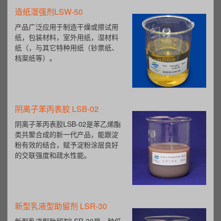
造纸湿强剂LSW-50
产品广泛应用于制造干燥或擦试用
纸，包装材料，室外用纸，湿材料
纸（，与其它特种用纸（钞票纸、
档案纸等）。
阴离子苯丙表胶 LSB-02
阴离子苯丙表胶LSB-02是苯乙烯酯
类共聚合成的新一代产品，能跟淀
粉有效的结合，赋予淀粉涂层良好
的交联强度和疏水性能。
新型乳液型助留剂 LSR-30