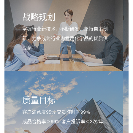
战略规划
掌握行业新技术，不断研发，坚持自主创
新，力争成为行业内专用化学品的优质供
应商
质量目标
客户满意度95% 交货准时率99%
成品合格率＞99% 客户投诉率＜3次/年