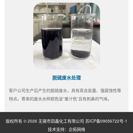
脱硫废水处理
客户公司生产后产生的脱硫废水，具有高含盐量、强腐蚀性等
特点。寄来的废水水样颜色呈“墨汁色”且有刺鼻的气味。
版权所有 © 2026 无锡市田鑫化工有限公司
苏ICP备09056722号-1
技术支持：
企拓网络