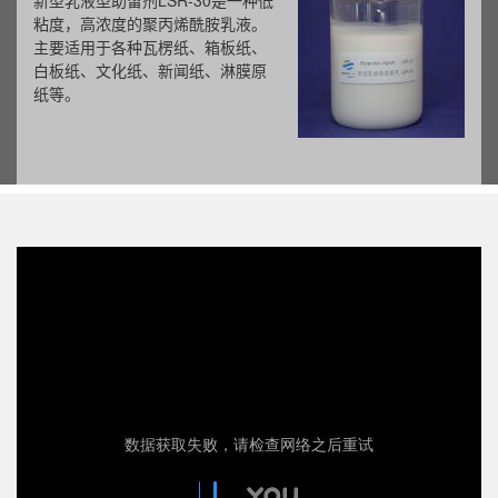
新型乳液型助留剂LSR-30是一种低
粘度，高浓度的聚丙烯酰胺乳液。
主要适用于各种瓦楞纸、箱板纸、
白板纸、文化纸、新闻纸、淋膜原
纸等。