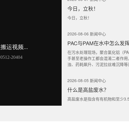
今日，立秋！
今日，立秋！
2026-08-06 新闻中心
PAC与PAM在水中怎么发
在污水处理现场，聚合氯化铝（PA
手甚至老操作工都会混淆二者作用
浊、药耗飙升、污泥拉丝难沉降等
2026-08-05 新闻中心
什么是高盐废水？
高盐废水是指含有有机物和至少3.