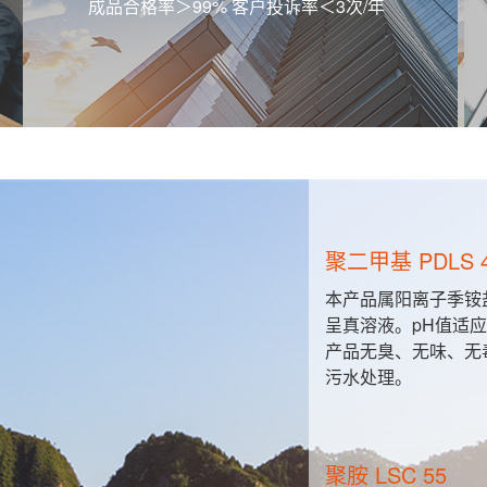
成品合格率＞99% 客户投诉率＜3次/年
聚二甲基 PDLS 
粒与胶粒之
本产品属阳离子季铵
的直接接
呈真溶液。pH值适应范
产品无臭、无味、无
污水处理。
聚胺 LSC 55