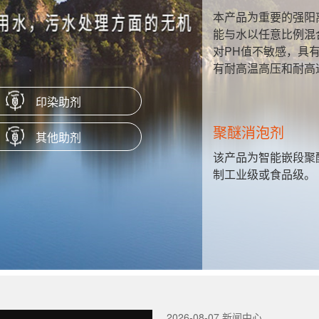
性硬脂酸
本产品为重要的强阳
、隔离剂、
能与水以任意比例混
对PH值不敏感，具
有耐高温高压和耐高
印染助剂
聚醚消泡剂
其他助剂
H值很宽的
该产品为智能嵌段聚
制工业级或食品级。
2026-08-07 新闻中心