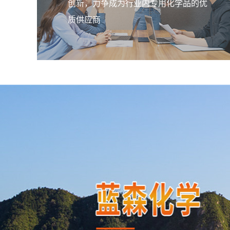
创新，力争成为行业内专用化学品的优
质供应商
橡胶脱模剂
该乳液均匀的包覆在胶粒表面，使胶
间产生一个滑移界面，阻隔了胶粒间
触，阻止了接触性粘结。
橡胶隔离剂