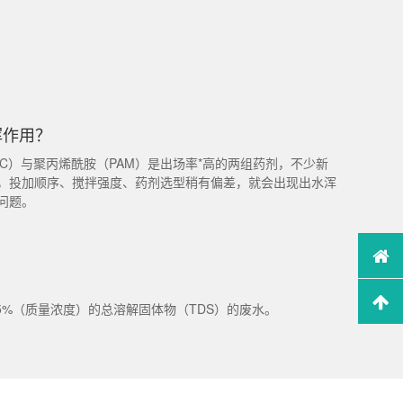
挥作用？
C）与聚丙烯酰胺（PAM）是出场率*高的两组药剂，不少新
，投加顺序、搅拌强度、药剂选型稍有偏差，就会出现出水浑
问题。
5%（质量浓度）的总溶解固体物（TDS）的废水。