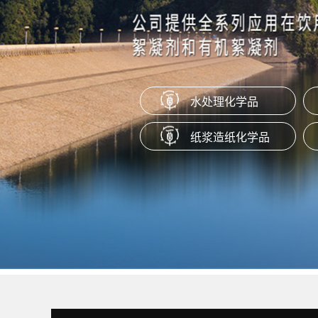
本产品是一种通过特定工艺制成的水
盐，适用于橡胶塑料产品作为抗粘剂
脱模剂、防粘剂使用。
水处理化学品
聚季铵盐系列（PQ-10）
纸浆造纸化学品
产品为阳离子聚合物，易溶于水，在P
范围内保持很好的稳定性。