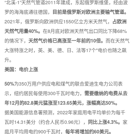
“北溪-1”天然气管道2011年建成，东起俄罗斯维堡，经由波
罗的海海底通往德国，
目前是俄罗斯对欧洲主要输气管道。
2021年，俄罗斯向欧洲供应1550亿立方米天然气，
占欧洲
天然气用量40%。
在8月底对欧洲天然气出口同比下降68%
的情况下，
天然气价格已高涨至一年前的10倍。
而在天然气
大涨特涨之时，英、美、德、日、法等17个*电价也随之飙
升。
美国：电价上涨
50%
为350万用户供应电和煤气的联合爱迪生电力公司表
示，纽约居民每使用300千瓦时电力，
需要缴纳的电费从去
年12月的82.8美元猛涨至123.65美元，涨幅高达50%。
据美国能源信息署预测，2022年家庭用电平均单价为每千
瓦时14.31美分（约合人民币0.96元），
同比上涨4.3%。
家
庭月平均用电约900千瓦时，
每年将增加约60美元。