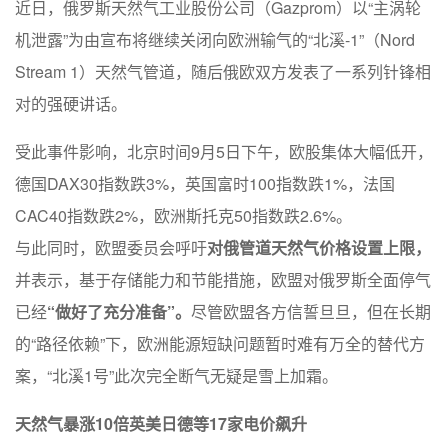
近日，俄罗斯天然气工业股份公司（Gazprom）以“主涡轮
机泄露”为由宣布将继续关闭向欧洲输气的“北溪-1”（Nord
Stream 1）天然气管道，随后俄欧双方发表了一系列针锋相
对的强硬讲话。
受此事件影响，北京时间9月5日下午，欧股集体大幅低开，
德国DAX30指数跌3%，英国富时100指数跌1%，法国
CAC40指数跌2%，欧洲斯托克50指数跌2.6%。
与此同时，欧盟委员会呼吁
对俄管道天然气价格设置上限，
并表示，基于存储能力和节能措施，欧盟对俄罗斯全面停气
已经
“做好了充分准备”。
尽管欧盟各方信誓旦旦，但在长期
的“路径依赖”下，欧洲能源短缺问题暂时难有万全的替代方
案，“北溪1号”此次完全断气无疑是雪上加霜。
天然气暴涨10倍英美日德等17家电价飙升