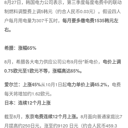
8月27日，韩国电力公司表示，第三季度每度电费中的联动
制燃料调整费上调5韩元（约合人民币0.03元）。假设四人
户每月用电量为307千瓦时，
每月要多缴电费1535韩元左
右。
希腊：涨幅65%
8月，希腊各大电力供应公司公布9月份*新电价，
电价上调
0.75欧元至1欧元不等，涨幅高达65%。
爱尔兰：上涨45%
从10月1日起
电力单价上调45.2%，
电费
每天将增加约1.62欧元。
日本：连续12个月上涨
截至8月，
东京电费连续12个月上涨。
8月面向普通家庭比7
月提高约250日元，涨至约9120 日元（约合人民币459.3