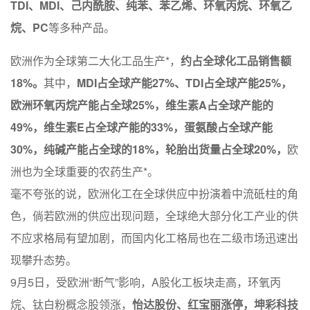
TDI、MDI、己内酰胺、纯苯、苯乙烯、环氧丙烷、环氧乙
烷、PC
等多种产品。
欧洲作为全球第二大化工品生产*，
约占全球化工品销售额
18%。
其中，
MDI占全球产能27%、TDI占全球产能25%，
欧洲环氧丙烷产能占全球25%，维生素A占全球产能的
49%，维生素E占全球产能的33%，蛋氨酸占全球产能
30%，纯碱产能占全球的18%，轮胎出货量占全球20%，
欧
洲也为全球重要的农药生产*。
毫不夸张的说，欧洲化工在全球供应中扮演着中流砥柱的角
色，倘若欧洲的供应出现问题，全球绝大部分化工产业的供
不应求格局有望加剧，而国内化工格局也在二级市场迅速出
现攀升态势。
9月5日，受欧洲“断气”影响，A股化工板块走高，环氧丙
烷、钛白粉概念股领涨，
怡达股份、红宝丽涨停，坤彩科技