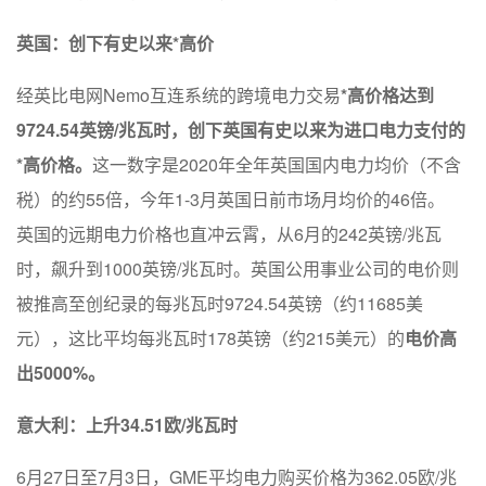
英国：创下有史以来*高价
经英比电网Nemo互连系统的跨境电力交易
*高价格达到
9724.54英镑/兆瓦时，创下英国有史以来为进口电力支付的
*高价格。
这一数字是2020年全年英国国内电力均价（不含
税）的约55倍，今年1-3月英国日前市场月均价的46倍。
英国的远期电力价格也直冲云霄，从6月的242英镑/兆瓦
时，飙升到1000英镑/兆瓦时。英国公用事业公司的电价则
被推高至创纪录的每兆瓦时9724.54英镑（约11685美
元），这比平均每兆瓦时178英镑（约215美元）的
电价高
出5000%。
意大利：上升34.51欧/兆瓦时
6月27日至7月3日，GME平均电力购买价格为362.05欧/兆