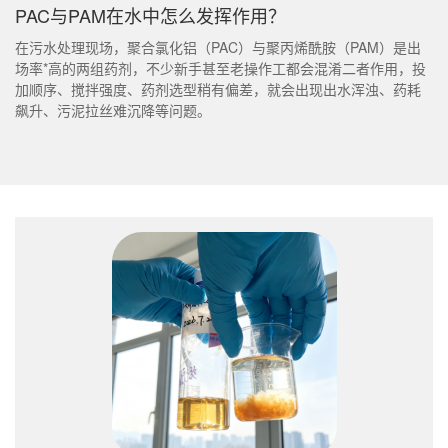
PAC与PAM在水中怎么发挥作用？
在污水处理现场，聚合氯化铝（PAC）与聚丙烯酰胺（PAM）是出
场率*高的两组药剂，不少新手甚至老操作工都会混淆二者作用，投
加顺序、搅拌强度、药剂选型稍有偏差，就会出现出水浑浊、药耗
飙升、污泥拉丝难沉降等问题。