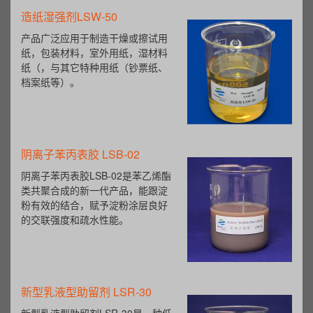
造纸湿强剂LSW-50
产品广泛应用于制造干燥或擦试用
纸，包装材料，室外用纸，湿材料
纸（，与其它特种用纸（钞票纸、
档案纸等）。
阴离子苯丙表胶 LSB-02
阴离子苯丙表胶LSB-02是苯乙烯酯
类共聚合成的新一代产品，能跟淀
粉有效的结合，赋予淀粉涂层良好
的交联强度和疏水性能。
新型乳液型助留剂 LSR-30