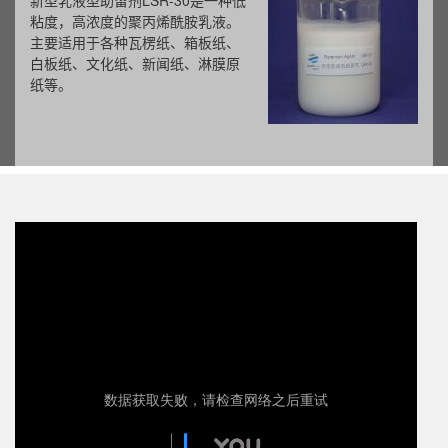
新型乳液型助留剂LSR-30是一种低
粘度，高浓度的聚丙烯酰胺乳液。
主要适用于各种瓦楞纸、箱板纸、
白板纸、文化纸、新闻纸、淋膜原
纸等。