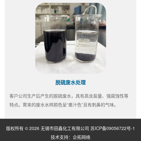
脱硫废水处理
客户公司生产后产生的脱硫废水，具有高含盐量、强腐蚀性等
特点。寄来的废水水样颜色呈“墨汁色”且有刺鼻的气味。
版权所有 © 2026 无锡市田鑫化工有限公司
苏ICP备09056722号-1
技术支持：
企拓网络