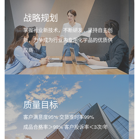
战略规划
掌握行业新技术，不断研发，坚持自主创
新，力争成为行业内专用化学品的优质供
应商
质量目标
客户满意度95% 交货准时率99%
成品合格率＞99% 客户投诉率＜3次/年