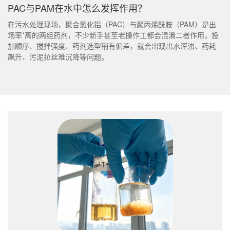
PAC与PAM在水中怎么发挥作用？
在污水处理现场，聚合氯化铝（PAC）与聚丙烯酰胺（PAM）是出
场率*高的两组药剂，不少新手甚至老操作工都会混淆二者作用，投
加顺序、搅拌强度、药剂选型稍有偏差，就会出现出水浑浊、药耗
飙升、污泥拉丝难沉降等问题。