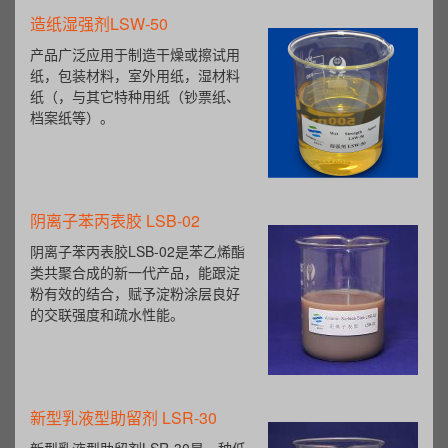
造纸湿强剂LSW-50
产品广泛应用于制造干燥或擦试用
纸，包装材料，室外用纸，湿材料
纸（，与其它特种用纸（钞票纸、
档案纸等）。
阴离子苯丙表胶 LSB-02
阴离子苯丙表胶LSB-02是苯乙烯酯
类共聚合成的新一代产品，能跟淀
粉有效的结合，赋予淀粉涂层良好
的交联强度和疏水性能。
新型乳液型助留剂 LSR-30