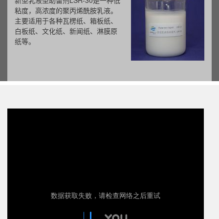
新型乳液型助留剂LSR-30是一种低
粘度，高浓度的聚丙烯酰胺乳液。
主要适用于各种瓦楞纸、箱板纸、
白板纸、文化纸、新闻纸、淋膜原
纸等。