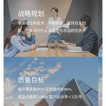
战略规划
掌握行业新技术，不断研发，坚持自主创
新，力争成为行业内专用化学品的优质供
应商
质量目标
客户满意度95% 交货准时率99%
成品合格率＞99% 客户投诉率＜3次/年