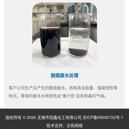
脱硫废水处理
客户公司生产后产生的脱硫废水，具有高含盐量、强腐蚀性等
特点。寄来的废水水样颜色呈“墨汁色”且有刺鼻的气味。
版权所有 © 2026 无锡市田鑫化工有限公司
苏ICP备09056722号-1
技术支持：
企拓网络