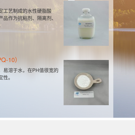
聚胺
定工艺制成的水性硬脂酸
本
产品作为抗粘剂、隔离剂、
能
。
对
有
Q-10）
聚
，易溶于水，在PH值很宽的
该
定性。
制