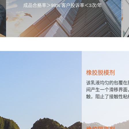
成品合格率＞99% 客户投诉率＜3次/年
橡胶脱模剂
，包装材
该乳液均匀的包覆在
特种用纸
间产生一个滑移界面
触，阻止了接触性粘