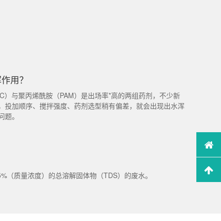
挥作用？
C）与聚丙烯酰胺（PAM）是出场率*高的两组药剂，不少新
，投加顺序、搅拌强度、药剂选型稍有偏差，就会出现出水浑
问题。
5%（质量浓度）的总溶解固体物（TDS）的废水。