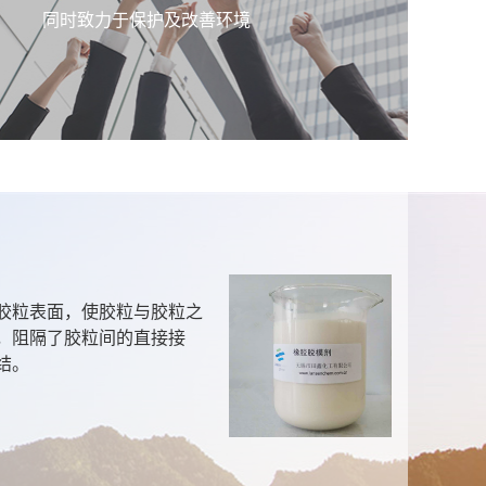
同时致力于保护及改善环境
聚
胶粒表面，使胶粒与胶粒之
本
，阻隔了胶粒间的直接接
呈
结。
产
污