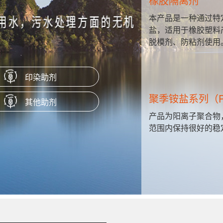
橡胶隔离剂
共聚合成的
本产品是一种通过特
赋予淀粉涂
盐，适用于橡胶塑料
脱模剂、防粘剂使用
印染助剂
聚季铵盐系列（P
其他助剂
粘度，高浓度
产品为阳离子聚合物
瓦楞纸、箱
范围内保持很好的稳
膜原纸等。