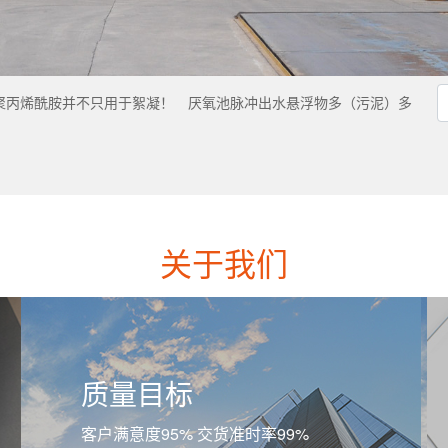
聚丙烯酰胺并不只用于絮凝！
厌氧池脉冲出水悬浮物多（污泥）多
关于我们
质量目标
客户满意度95% 交货准时率99%