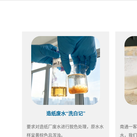
造纸废水“洗白记”
要求对造纸厂废水进行脱色处理，原水水
南通一客
样呈黄棕色且浑浊。
水，我们