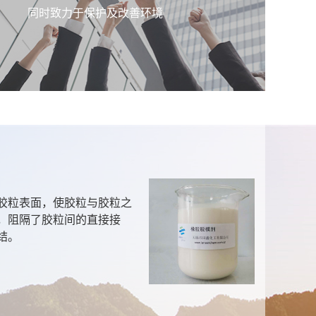
同时致力于保护及改善环境
聚
胶粒表面，使胶粒与胶粒之
本
，阻隔了胶粒间的直接接
呈
结。
产
污