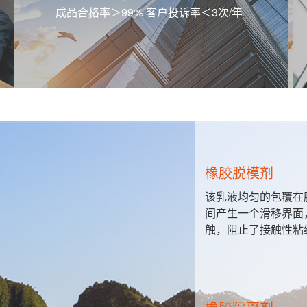
成品合格率＞99% 客户投诉率＜3次/年
橡胶脱模剂
，包装材
该乳液均匀的包覆在
特种用纸
间产生一个滑移界面
触，阻止了接触性粘