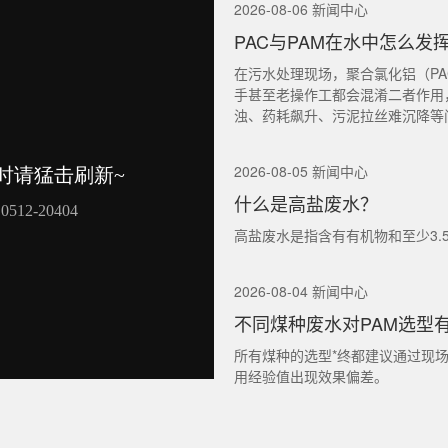
2026-08-06 新闻中心
PAC与PAM在水中怎么发
在污水处理现场，聚合氯化铝（PA
手甚至老操作工都会混淆二者作用
浊、药耗飙升、污泥拉丝难沉降等
2026-08-05 新闻中心
什么是高盐废水？
高盐废水是指含有有机物和至少3.
2026-08-04 新闻中心
不同煤种废水对PAM选型
所有煤种的选型*终都建议通过现
用经验值出现效果偏差。