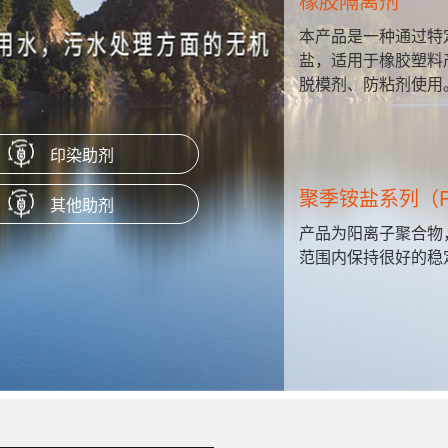
橡胶隔离剂
共聚合成的
本产品是一种通过特
赋予淀粉涂
盐，适用于橡胶塑料
脱模剂、防粘剂使用
印染助剂
聚季铵盐系列（P
其他助剂
粘度，高浓度
产品为阳离子聚合物
瓦楞纸、箱
范围内保持很好的稳
膜原纸等。