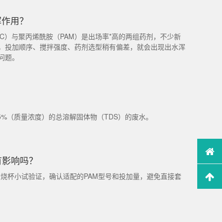
挥作用？
C）与聚丙烯酰胺（PAM）是出场率*高的两组药剂，不少新
，投加顺序、搅拌强度、药剂选型稍有偏差，就会出现出水浑
问题。
5%（质量浓度）的总溶解固体物（TDS）的废水。
有影响吗？
场烧杯小试验证，确认适配的PAM型号和投加量，避免直接套