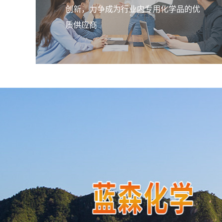
创新，力争成为行业内专用化学品的优
质供应商
造纸湿强剂LSW-50
产品广泛应用于制造干燥或擦试用纸
料，室外用纸，湿材料纸（，与其它
（钞票纸、档案纸等）。