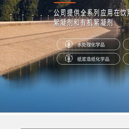
阴离子苯丙表胶 LSB-02
阴离子苯丙表胶LSB-02是苯乙烯酯类
新一代产品，能跟淀粉有效的结合，
层良好的交联强度和疏水性能。
水处理化学品
新型乳液型助留剂 LSR-30
纸浆造纸化学品
新型乳液型助留剂LSR-30是一种低
的聚丙烯酰胺乳液。主要适用于各种
板纸、白板纸、文化纸、新闻纸、淋