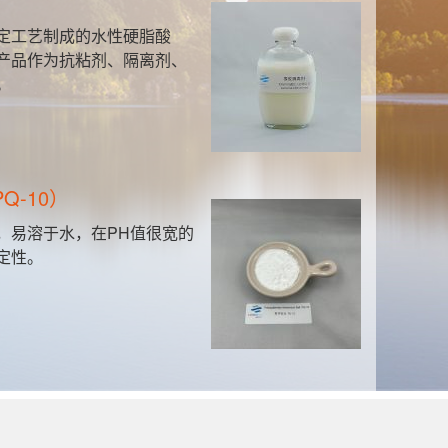
聚胺
定工艺制成的水性硬脂酸
本
产品作为抗粘剂、隔离剂、
能
。
对
有
Q-10）
聚
，易溶于水，在PH值很宽的
该
定性。
制