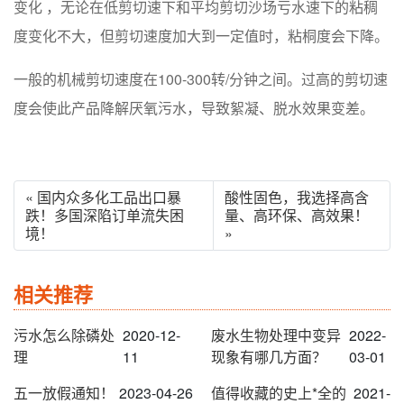
变化 ，无论在低剪切速下和平均剪切沙场亏水速下的粘稠
度变化不大，但剪切速度加大到一定值时，粘桐度会下降。
一般的机械剪切速度在100-300转/分钟之间。过高的剪切速
度会使此产品降解厌氧污水，导致絮凝、脱水效果变差。
« 国内众多化工品出口暴
酸性固色，我选择高含
跌！多国深陷订单流失困
量、高环保、高效果！
境！
»
相关推荐
污水怎么除磷处
2020-12-
废水生物处理中变异
2022-
理
11
现象有哪几方面？
03-01
五一放假通知！
2023-04-26
值得收藏的史上*全的
2021-