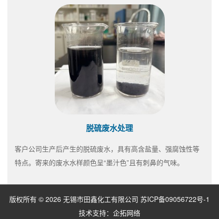
脱硫废水处理
客户公司生产后产生的脱硫废水，具有高含盐量、强腐蚀性等
特点。寄来的废水水样颜色呈“墨汁色”且有刺鼻的气味。
版权所有 © 2026 无锡市田鑫化工有限公司
苏ICP备09056722号-1
技术支持：
企拓网络