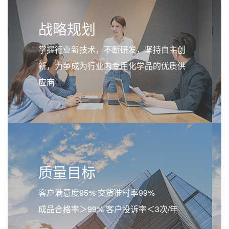
战略规划
掌握行业新技术，不断研发，坚持自主创
新，力争成为行业内专用化学品的优质供
应商
质量目标
客户满意度95% 交货准时率99%
成品合格率＞99% 客户投诉率＜3次/年