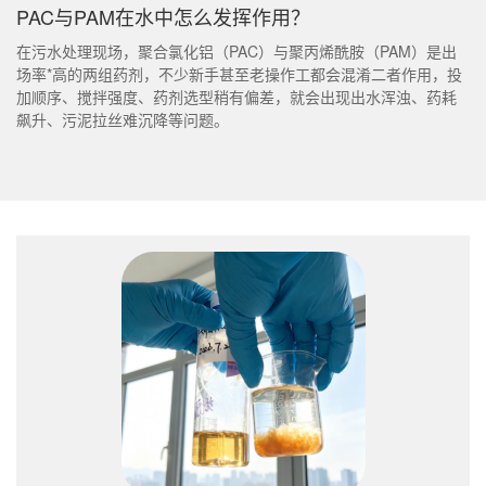
PAC与PAM在水中怎么发挥作用？
在污水处理现场，聚合氯化铝（PAC）与聚丙烯酰胺（PAM）是出
场率*高的两组药剂，不少新手甚至老操作工都会混淆二者作用，投
加顺序、搅拌强度、药剂选型稍有偏差，就会出现出水浑浊、药耗
飙升、污泥拉丝难沉降等问题。