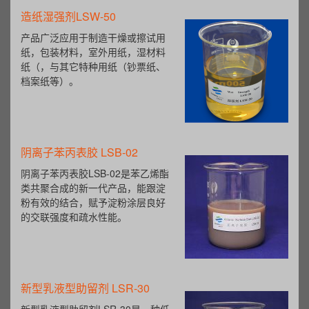
橡胶脱模剂
该乳液均匀的包覆在胶粒表面，使
胶粒与胶粒之间产生一个滑移界
面，阻隔了胶粒间的直接接触，阻
止了接触性粘结。
橡胶隔离剂
酯
本产品是一种通过特定工艺制成的
水性硬脂酸盐，适用于橡胶塑料产
品作为抗粘剂、隔离剂、脱模剂、
防粘剂使用。
聚季铵盐系列（PQ-10）