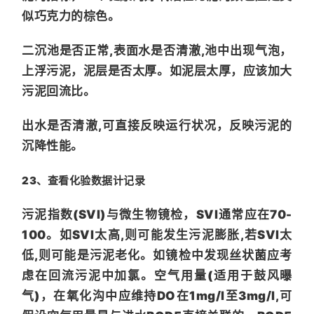
似巧克力的棕色。
二沉池是否正常,表面水是否清澈,池中出现气泡，
上浮污泥，泥层是否太厚。如泥层太厚，应该加大
污泥回流比。
出水是否清澈,可直接反映运行状况，反映污泥的
沉降性能。
23、查看化验数据计记录
污泥指数(SVI)与微生物镜检，SVI通常应在70-
100。如SVI太高,则可能发生污泥膨胀,若SVI太
低,则可能是污泥老化。如镜检中发现丝状菌应考
虑在回流污泥中加氯。空气用量(适用于鼓风曝
气)，在氧化沟中应维持DO在1mg/l至3mg/l,可