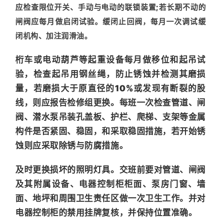
应检查限位开关、手动与电动的联锁装置;若长期不动的
闸阀应每月做启闭试验。缓闭止回阀，每月一次调试缓
闭机构、加注润滑油。
桁车或电动葫芦等起重设备每月做移位和起吊试
验，检查起吊用钢丝绳，防止锈蚀并检测其磨损
量，若磨损大于原直径的10%或发现有断裂的股
线，则应报告检修组更换。每班一次检查管道、闸
阀、潜水泵吊装孔盖板、护栏、爬梯、支架等金属
构件是否紧固、稳固，和采取稳固措施，若开始锈
蚀则应采取除锈与防腐措施。
及时更换损坏的照明灯具。交班前要对管道、闸阀
及其附属设备、电器控制柜柜面、泵房门窗、墙
面、地坪和周围卫生责任区做一次卫生工作。并对
电器控制柜的禁用挂牌复核，并保持位置准确。