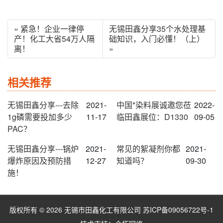
« 紧急！企业一律停
无锡田鑫分享35个水处理基
产！化工大省54万人隔
础知识，入门必懂！（上）
离！
»
相关推荐
无锡田鑫分享---去除
2021-
中国*染料展诚邀您莅
2022-
1g磷需要投加多少
11-17
临田鑫展位：D1330
09-05
PAC？
无锡田鑫分享---锅炉
2021-
常见的絮凝剂你都
2021-
爆炸原因及预防措
12-27
知道吗？
09-30
施！
版权所有 © 2026 无锡市田鑫化工有限公司
苏ICP备09056722号-1