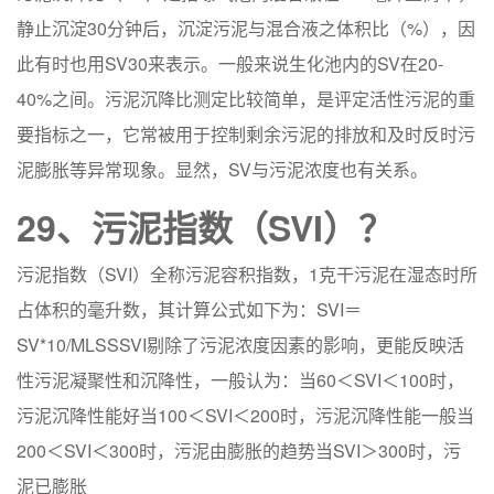
静止沉淀30分钟后，沉淀污泥与混合液之体积比（%），因
此有时也用SV30来表示。一般来说生化池内的SV在20-
40%之间。污泥沉降比测定比较简单，是评定活性污泥的重
要指标之一，它常被用于控制剩余污泥的排放和及时反时污
泥膨胀等异常现象。显然，SV与污泥浓度也有关系。
29、污泥指数（SVI）？
污泥指数（SVI）全称污泥容积指数，1克干污泥在湿态时所
占体积的毫升数，其计算公式如下为：SVI＝
SV*10/MLSSSVI剔除了污泥浓度因素的影响，更能反映活
性污泥凝聚性和沉降性，一般认为：当60＜SVI＜100时，
污泥沉降性能好当100＜SVI＜200时，污泥沉降性能一般当
200＜SVI＜300时，污泥由膨胀的趋势当SVI＞300时，污
泥已膨胀